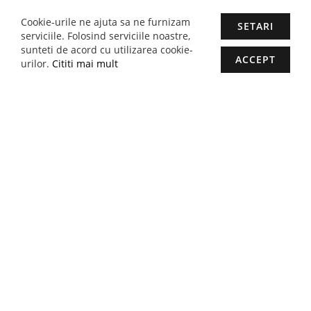
tine
pe
Cookie-urile ne ajuta sa ne furnizam
SETARI
mail.
serviciile. Folosind serviciile noastre,
sunteti de acord cu utilizarea cookie-
ACCEPT
urilor.
Cititi mai mult
Companie
Cariere
Suntem sociali.
Urmareste-ne pe:
facebook
linkedin
instagram
UNDE NE
GASESTI.
Vrei sa ne vizitezi?
Strada Oxigenului 1H