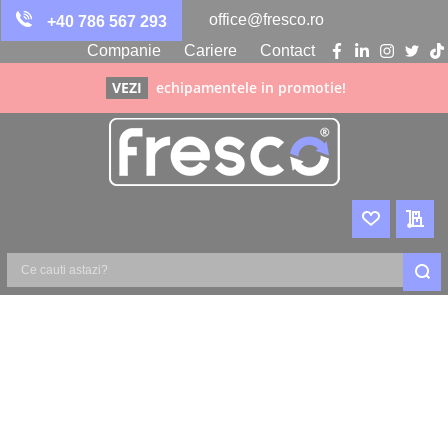
office@fresco.ro
+40 786 567 293
Companie
Cariere
Contact
facebook
linkedin
instagra
twitte
ti
VEZI
echipamentele in promotie!
WISHLIST
CER
Ce
cauti
astazi?