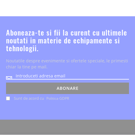
Aboneaza-te si fii la curent cu ultimele
noutati in materie de echipamente si
tehnologii.
Noutatile despre evenimente si ofertele speciale, le primesti
chiar la tine pe mail.
Noutatile
despre
evenimente
ABONARE
si
Sunt de acord cu
Politica GDPR
ofertele
speciale,
le
primesti
chiar
la