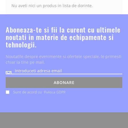
Nu aveti nici un produs in lista de dorinte.
Aboneaza-te si fii la curent cu ultimele
noutati in materie de echipamente si
tehnologii.
Noutatile despre evenimente si ofertele speciale, le primesti
chiar la tine pe mail.
Noutatile
despre
evenimente
ABONARE
si
Sunt de acord cu
Politica GDPR
ofertele
speciale,
le
primesti
chiar
la
tine