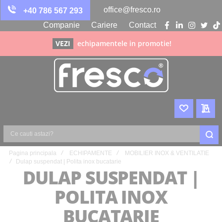
office@fresco.ro
+40 786 567 293
Companie
Cariere
Contact
facebook
linkedin
instagra
twitte
ti
VEZI
echipamentele in promotie!
WISHLIST
CER
Ce
Pagina principala
ECHIPAMENTE
MOBILIER INOX & VENTILATIE
cauti
Dulap suspendat | Polita inox bucatarie
astazi?
DULAP SUSPENDAT |
POLITA INOX
BUCATARIE