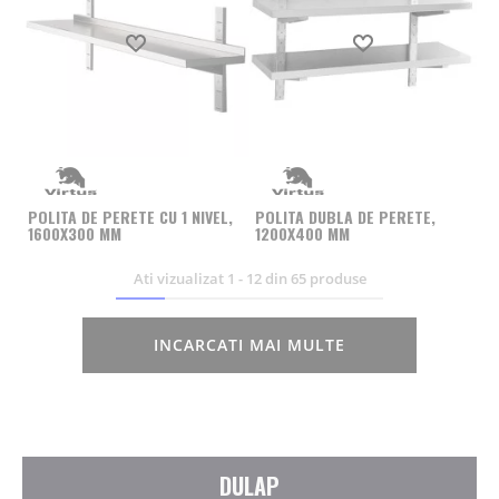
Produs favorit
Produs favorit
POLITA DE PERETE CU 1 NIVEL,
POLITA DUBLA DE PERETE,
1600X300 MM
1200X400 MM
Ati vizualizat
1
-
12
din
65
produse
INCARCATI MAI MULTE
DULAP