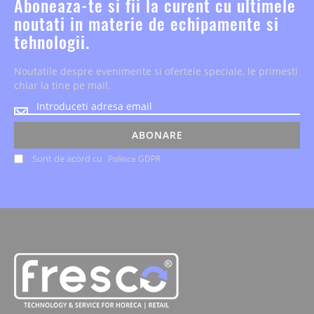
Aboneaza-te si fii la curent cu ultimele
noutati in materie de echipamente si
tehnologii.
Noutatile despre evenimente si ofertele speciale, le primesti
chiar la tine pe mail.
Noutatile
despre
evenimente
ABONARE
si
Sunt de acord cu
Politica GDPR
ofertele
speciale,
le
primesti
chiar
la
tine
pe
mail.