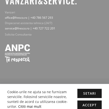
VANZARI&SERVICE.
Vanzari
office@fresco.ro | +40 786 567 293
Dispecerat asistenta tehnica (24/7)
service@fresco.ro | +40 727 722 201
Solicita Consultanta
© 2019-2025 Fresco Expert srl. Toate drepturile rezervate - imaginile,
textele si continutul sunt proprietatea legala Fresco Expert srl.
Cookie-urile ne ajuta sa ne furnizam
SETARI
Concept by M-Plays-2 |
Site web dezvoltate cu pasiune de
proactivit.ro
serviciile. Folosind serviciile noastre,
sunteti de acord cu utilizarea cookie-
ACCEPT
urilor.
Cititi mai mult