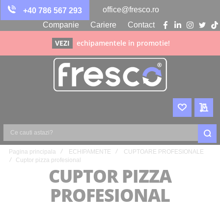
office@fresco.ro
+40 786 567 293
Companie
Cariere
Contact
facebook
linkedin
instagra
twitte
ti
VEZI
echipamentele in promotie!
WISHLIST
CER
Ce
Pagina principala
ECHIPAMENTE
CUPTOARE PROFESIONALE
cauti
Cuptor pizza profesional
astazi?
CUPTOR PIZZA
PROFESIONAL