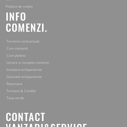
Politica de cookie
INFO
COMENZI.
Termeni contractuali
Cum comand
Cum platesc
Livrare si receptie comenzi
Instalare echipamente
Garantie echipamente
Returnare
Termeni & Conditii
Taxa verde
CONTACT