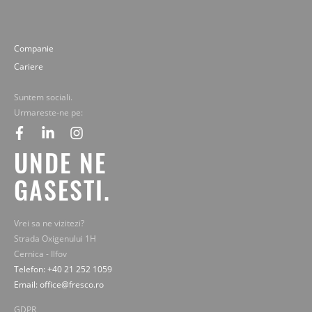
Companie
Cariere
Suntem sociali.
Urmareste-ne pe:
facebook
linkedin
instagram
UNDE NE
GASESTI.
Vrei sa ne vizitezi?
Strada Oxigenului 1H
Cernica - Ilfov
Telefon: +40 21 252 1059
Email: office@fresco.ro
GDPR