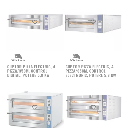
aceste echipamente tehnologice moderne, cu dotari de
top, va asteptam sa ne contactati online, prin intermediul
e-mail-ului sau formularului de pe site, sau telefonic, la
Produs favorit
Produs favorit
numarul 0760 657 744, pentru a va raspunde in cel mai
scurt timp. Experienta de peste 30 de ani in cadrul Fresco
Expert le permite angajatilor nostri sa va stea la
dispozitie cu absolut tot ceea ce aveti nevoie, de la
informatii si sfaturi utile la servicii de intretinere si
interventie.
CUPTOR PIZZA ELECTRIC, 4
CUPTOR PIZZA ELECTRIC, 4
PIZZA/35CM, CONTROL
PIZZA/35CM, CONTROL
DIGITAL, PUTERE 5,8 KW
ELECTRONIC, PUTERE 5,8 KW
Produs favorit
Produs favorit