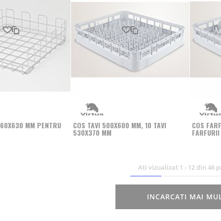
Produs favorit
Comparati
Produs favorit
Comparati
 560X630 MM PENTRU
COS TAVI 500X600 MM, 10 TAVI
COS FARF
530X370 MM
FARFURII
Ati vizualizat
1
-
12
din
46
p
INCARCATI MAI MU