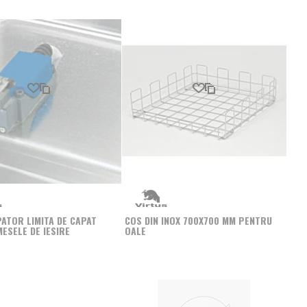
Produs favorit
Comparati
Produs favorit
Comparati
ATOR LIMITA DE CAPAT
COS DIN INOX 700X700 MM PENTRU
ESELE DE IESIRE
OALE
Produs favorit
Comparati