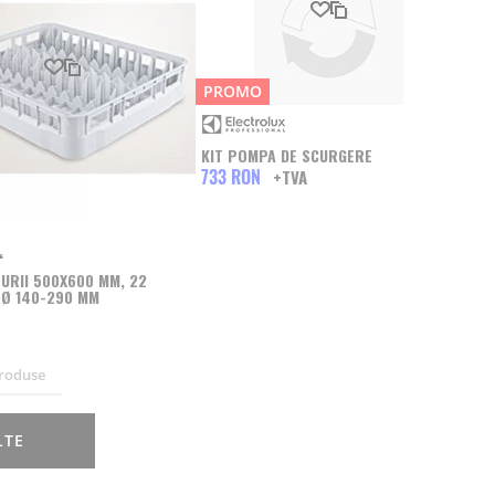
Produs favorit
Comparati
PROMO
KIT POMPA DE SCURGERE
733 RON
URII 500X600 MM, 22
 Ø 140-290 MM
roduse
LTE