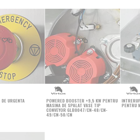
Produs favorit
Comparati
Produs favorit
Comparati
 DE URGENTA
POWERED BOOSTER +9,5 KW PENTRU
INTRERUP
MASINA DE SPALAT VASE TIP
PENTRU M
CONVEYOR GLB0047/CN-48/CN-
49/CN-50/CN