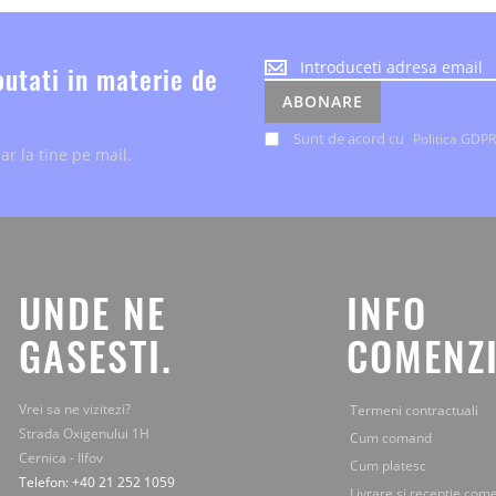
Noutatile
outati in materie de
despre
ABONARE
evenimente
si
Sunt de acord cu
Politica GDPR
ar la tine pe mail.
ofertele
speciale,
le
primesti
chiar
la
tine
UNDE NE
INFO
pe
mail.
GASESTI.
COMENZI
Vrei sa ne vizitezi?
Termeni contractuali
Strada Oxigenului 1H
Cum comand
Cernica - Ilfov
Cum platesc
Telefon: +40 21 252 1059
Livrare si receptie com