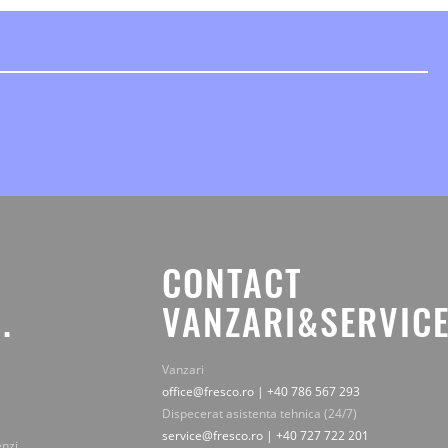
CONTACT
.
VANZARI&SERVICE
Vanzari
office@fresco.ro | +40 786 567 293
Dispecerat asistenta tehnica (24/7)
service@fresco.ro | +40 727 722 201
enzi