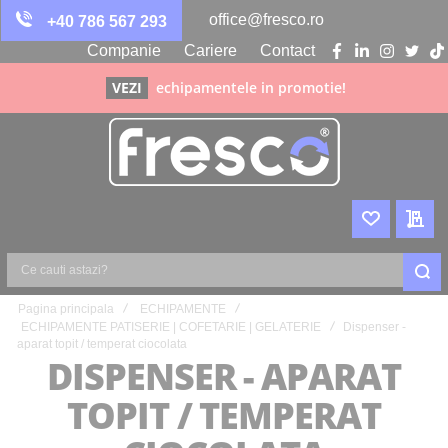
office@fresco.ro
+40 786 567 293
Companie
Cariere
Contact
facebook
linkedin
instagra
twitte
ti
VEZI
echipamentele in promotie!
WISHLIST
CER
Ce
Pagina principala
ECHIPAMENTE
cauti
ECHIPAMENTE PATISERIE | COFETARIE | GELATERIE
Dispenser -
astazi?
aparat topit / temperat ciocolata
DISPENSER - APARAT
TOPIT / TEMPERAT