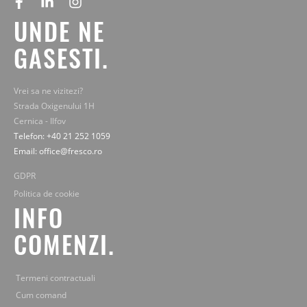
facebook
linkedin
instagram
UNDE NE
GASESTI.
Vrei sa ne vizitezi?
Strada Oxigenului 1H
Cernica - Ilfov
Telefon: +40 21 252 1059
Email: office@fresco.ro
GDPR
Politica de cookie
INFO
COMENZI.
Termeni contractuali
Cum comand