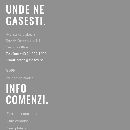
UNDE NE
GASESTI.
Vrei sa ne vizitezi?
Strada Oxigenului 1H
Cernica - Ilfov
Telefon: +40 21 252 1059
Email: office@fresco.ro
GDPR
Politica de cookie
INFO
COMENZI.
Termeni contractuali
Cum comand
Cum platesc