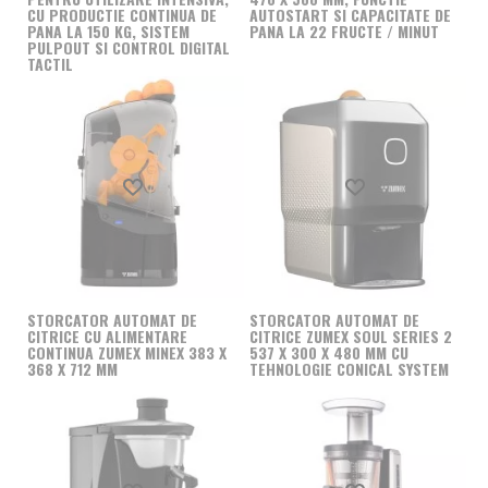
productivitate maxima, in orice conditii si indiferent de
CU PRODUCTIE CONTINUA DE
AUTOSTART SI CAPACITATE DE
PANA LA 150 KG, SISTEM
numarul de clienti.
PANA LA 22 FRUCTE / MINUT
PULPOUT SI CONTROL DIGITAL
TACTIL
Un storcator de fructe profesional, precum cele regasite
in oferta Fresco Expert, are urmatoarele caracteristici:
- viteza mare, constanta (de ordinul miilor de rotatii pe
minut);
Produs favorit
Produs favorit
- sistem de siguranta magnetic si franare motor;
- viteza de extractie mare (de ordinul sutelor de litri pe ora);
- un storcator de fructe profesional "produce" un pahar de
STORCATOR AUTOMAT DE
STORCATOR AUTOMAT DE
suc proaspat la fiecare 5-10 secunde;
CITRICE CU ALIMENTARE
CITRICE ZUMEX SOUL SERIES 2
CONTINUA ZUMEX MINEX 383 X
537 X 300 X 480 MM CU
368 X 712 MM
TEHNOLOGIE CONICAL SYSTEM
- livrat impreuna cu accesorii precum recipient de colectare a
pulpei, tava de scurgere etc.
La randul sau, un storcator de fructe si legume
profesional (2 in 1), gasit pe "rafturile" virtuale ale
Produs favorit
Produs favorit