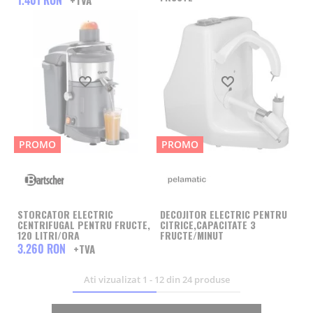
1.401 RON
- Premium Care (contra cost) - Performance Care + 24 de luni
piese de schimb si manopera, SLA 48 de ore.
Astfel, aveti garantia ca achizitionati un storcator citrice
profesional/storcator de fructe profesional cu adevarat
Produs favorit
Produs favorit
performant si eficient, fiabil in ceea ce priveste utilizarea
si cu o durata indelungata de viata. Va asteptam sa
plasati o comanda online sau telefonic!
PROMO
PROMO
STORCATOR ELECTRIC
DECOJITOR ELECTRIC PENTRU
CENTRIFUGAL PENTRU FRUCTE,
CITRICE,CAPACITATE 3
120 LITRI/ORA
FRUCTE/MINUT
3.260 RON
Ati vizualizat
1
-
12
din
24
produse