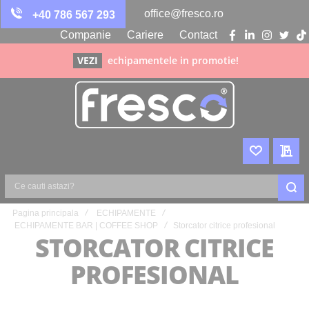
office@fresco.ro
+40 786 567 293
Companie
Cariere
Contact
facebook
linkedin
instagra
twitte
ti
VEZI
echipamentele in promotie!
WISHLIST
CER
Ce
Pagina principala
ECHIPAMENTE
cauti
ECHIPAMENTE BAR | COFFEE SHOP
Storcator citrice profesional
astazi?
STORCATOR CITRICE
PROFESIONAL