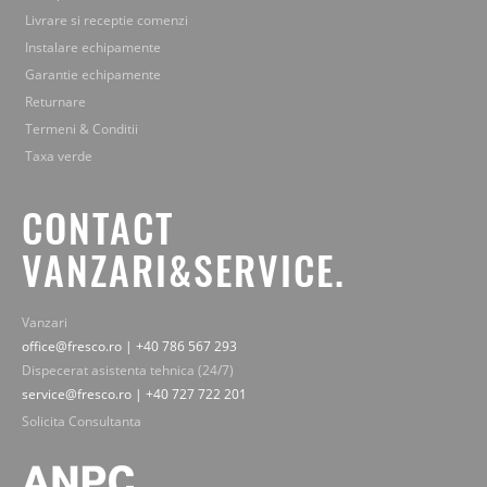
Livrare si receptie comenzi
Instalare echipamente
Garantie echipamente
Returnare
Termeni & Conditii
Taxa verde
CONTACT
VANZARI&SERVICE.
Vanzari
office@fresco.ro | +40 786 567 293
Dispecerat asistenta tehnica (24/7)
service@fresco.ro | +40 727 722 201
Solicita Consultanta