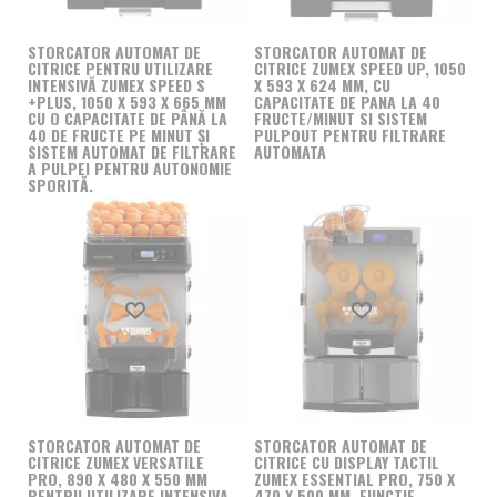
aparatului.
STORCATOR AUTOMAT DE
STORCATOR AUTOMAT DE
Un storcator de citrice profesional, fie ca va fi folosit
CITRICE PENTRU UTILIZARE
CITRICE ZUMEX SPEED UP, 1050
pentru portocale, lamai, lime, grapefruit-uri sau orice alt
INTENSIVĂ ZUMEX SPEED S
X 593 X 624 MM, CU
+PLUS, 1050 X 593 X 665 MM
CAPACITATE DE PANA LA 40
fruct, va va oferi nu numai un rezultat extrem de gustos,
CU O CAPACITATE DE PÂNĂ LA
FRUCTE/MINUT SI SISTEM
ci si sanatos, care va satisface gusturile, pretentiile si
40 DE FRUCTE PE MINUT ȘI
PULPOUT PENTRU FILTRARE
SISTEM AUTOMAT DE FILTRARE
AUTOMATA
asteptarile pana si celor mai exigenti dintre clientii
A PULPEI PENTRU AUTONOMIE
dumneavoastra.
SPORITĂ.
STORCATOR DE FRUCTE
PROFESIONAL -
CARACTERISTICI
Produs favorit
Produs favorit
De asemenea, oferta noastra include si modele de
storcator de fructe si legume profesional. Aceste
echipamente, recunoscute pentru versatilitatea lor,
completeaza gama de dispozitive necesare in orice
STORCATOR AUTOMAT DE
STORCATOR AUTOMAT DE
bucatarie profesionala, indiferent de tipul de local
CITRICE ZUMEX VERSATILE
CITRICE CU DISPLAY TACTIL
PRO, 890 X 480 X 550 MM
ZUMEX ESSENTIAL PRO, 750 X
deservit, permitandu-va sa variati oferta si sa obtineti
PENTRU UTILIZARE INTENSIVA,
470 X 500 MM, FUNCTIE