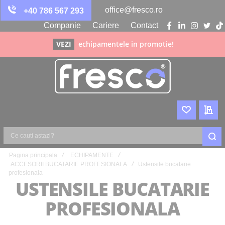
office@fresco.ro
+40 786 567 293
Companie
Cariere
Contact
facebook
linkedin
instagra
twitte
ti
VEZI
echipamentele in promotie!
WISHLIST
CER
Ce
Pagina principala
ECHIPAMENTE
cauti
ACCESORII BUCATARIE PROFESIONALA
Ustensile bucatarie
astazi?
profesionala
USTENSILE BUCATARIE
PROFESIONALA