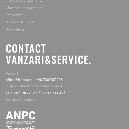
Instalare echipamente
Garantie echipamente
Returnare
Termeni & Conditii
Taxa verde
CONTACT
VANZARI&SERVICE.
Vanzari
office@fresco.ro | +40 786 567 293
Dispecerat asistenta tehnica (24/7)
service@fresco.ro | +40 727 722 201
Solicita Consultanta