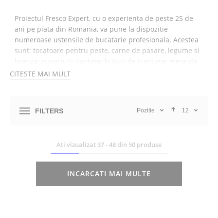
Proiectul Fresco Expert, cu o experienta de peste 25 de
ani pe piata din Romania, va pune la dispozitie
numeroase ustensile de bucatarie profesionala. Acestea
sunt: tocatoare pentru peste, carne de pasare, legume si
branza; suporturi; cantare; butuci de transare; mese de
lucru etc. Acestea provin de la brandul german Virtus
CITESTE MAI MULT
Group GmbH, ceea ce va ofera garantia calitatii si a unei
durate de viata indelungate.
FILTERS
Pozitie
12
Va prezentam cateva detalii despre cele mai importante
accesorii de bucatarie profesionala pentru preparare!
ACCESORII BUCATARIE
Ati vizualizat
37
-
48
din
50
produse
PROFESIONALA PENTRU
PREPARARE
INCARCATI MAI MULTE
1. Tocatoare + suporturi.
Acestea au dimensiunea de
400x300 sau 500x300 de milimetri, sunt dotate cu