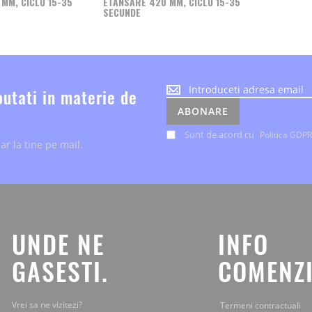
MM, CICLU 15-35
ETANSARE 420 MM, CICLU 15-35
SECUNDE
Noutatile
outati in materie de
despre
ABONARE
evenimente
si
Sunt de acord cu
Politica GDPR
ar la tine pe mail.
ofertele
speciale,
le
primesti
chiar
la
tine
UNDE NE
INFO
pe
mail.
GASESTI.
COMENZI
Vrei sa ne vizitezi?
Termeni contractuali