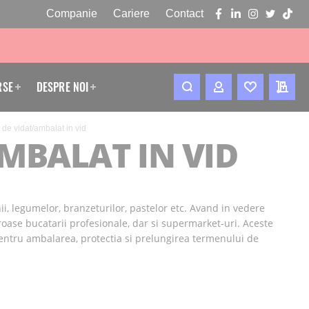
Companie
Cariere
Contact
facebook
linkedin
instagram
twitter
tikto
RSE
DESPRE NOI
CONTUL MEU
WISHLIST
CERE
de vidat/ambalat in vid
MBALAT IN VID
i, legumelor, branzeturilor, pastelor etc. Avand in vedere
roase bucatarii profesionale, dar si supermarket-uri. Aceste
, pentru ambalarea, protectia si prelungirea termenului de
role si tije din aluminiu. De asemenea, temperatura suprafetei
ltate posibile. Masinile de ambalat din oferta Fresco Expert