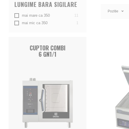
garanteaza un
LUNGIME BARA SIGILARE
Pozitie
Masinile de 
produse
mai mare ca 350
11
produs
mai mic ca 350
1
Pe langa prod
cu solutii in
solutii optim
CUPTOR COMBI
APAR
6 GN1/1
Brand-ul nost
echipamentele
clientilor no
international
si bare de si
In plus, pe l
grija maxima 
vidat, masina
reparatii etc