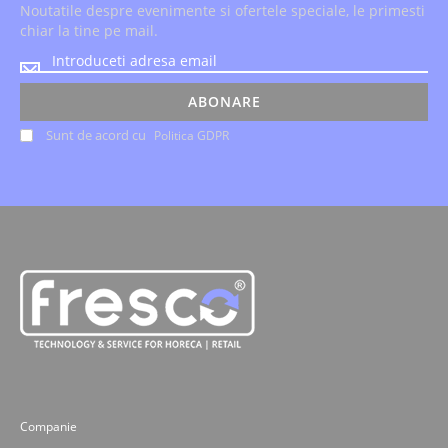
Noutatile despre evenimente si ofertele speciale, le primesti
chiar la tine pe mail.
Noutatile
despre
evenimente
ABONARE
si
Sunt de acord cu
Politica GDPR
ofertele
speciale,
le
primesti
chiar
la
tine
pe
mail.
Companie