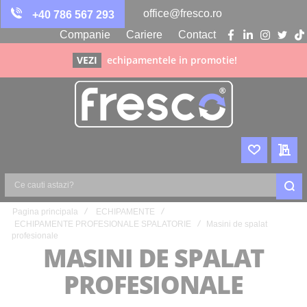
office@fresco.ro
+40 786 567 293
Companie
Cariere
Contact
facebook
linkedin
instagra
twitte
ti
VEZI
echipamentele in promotie!
WISHLIST
CER
Ce
Pagina principala
ECHIPAMENTE
cauti
ECHIPAMENTE PROFESIONALE SPALATORIE
Masini de spalat
astazi?
profesionale
MASINI DE SPALAT
PROFESIONALE