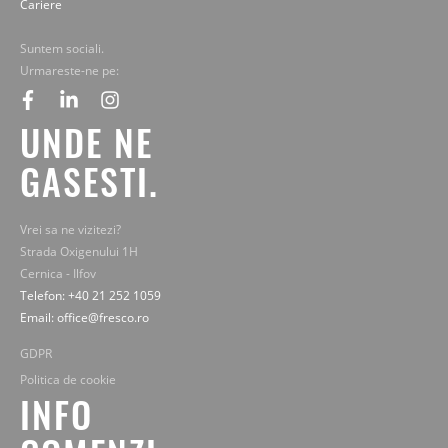
Cariere
Suntem sociali.
Urmareste-ne pe:
facebook
linkedin
instagram
UNDE NE
GASESTI.
Vrei sa ne vizitezi?
Strada Oxigenului 1H
Cernica - Ilfov
Telefon: +40 21 252 1059
Email: office@fresco.ro
GDPR
Politica de cookie
INFO