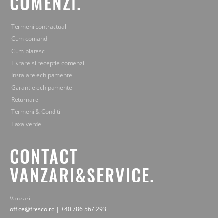
COMENZI.
Termeni contractuali
Cum comand
Cum platesc
Livrare si receptie comenzi
Instalare echipamente
Garantie echipamente
Returnare
Termeni & Conditii
Taxa verde
CONTACT
VANZARI&SERVICE.
Vanzari
office@fresco.ro | +40 786 567 293