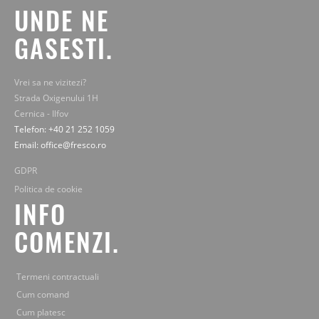
UNDE NE
GASESTI.
Vrei sa ne vizitezi?
Strada Oxigenului 1H
Cernica - Ilfov
Telefon: +40 21 252 1059
Email: office@fresco.ro
GDPR
Politica de cookie
INFO
COMENZI.
Termeni contractuali
Cum comand
Cum platesc