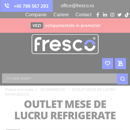
office@fresco.ro
+40 786 567 293
Companie
Cariere
Contact
facebook
linkedin
instagra
twitte
ti
VEZI
echipamentele in promotie!
WISHLIST
CER
Ce
Pagina principala
ECHIPAMENTE
OUTLET MESE DE LUCRU
cauti
REFRIGERATE
astazi?
OUTLET MESE DE
LUCRU REFRIGERATE