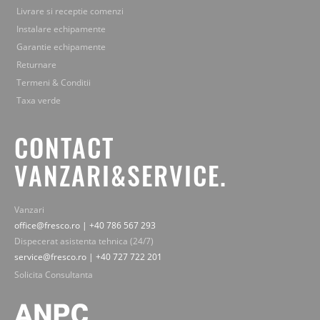
Livrare si receptie comenzi
Instalare echipamente
Garantie echipamente
Returnare
Termeni & Conditii
Taxa verde
CONTACT
VANZARI&SERVICE.
Vanzari
office@fresco.ro | +40 786 567 293
Dispecerat asistenta tehnica (24/7)
service@fresco.ro | +40 727 722 201
Solicita Consultanta