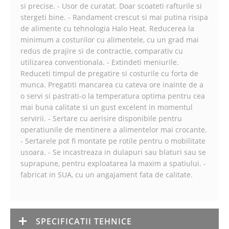
si precise. - Usor de curatat. Doar scoateti rafturile si
stergeti bine. - Randament crescut si mai putina risipa
de alimente cu tehnologia Halo Heat. Reducerea la
minimum a costurilor cu alimentele, cu un grad mai
redus de prajire si de contractie, comparativ cu
utilizarea conventionala. - Extindeti meniurile.
Reduceti timpul de pregatire si costurile cu forta de
munca. Pregatiti mancarea cu cateva ore inainte de a
o servi si pastrati-o la temperatura optima pentru cea
mai buna calitate si un gust excelent in momentul
servirii. - Sertare cu aerisire disponibile pentru
operatiunile de mentinere a alimentelor mai crocante.
- Sertarele pot fi montate pe rotile pentru o mobilitate
usoara. - Se incastreaza in dulapuri sau blaturi sau se
suprapune, pentru exploatarea la maxim a spatiului. -
fabricat in SUA, cu un angajament fata de calitate.
SPECIFICATII TEHNICE