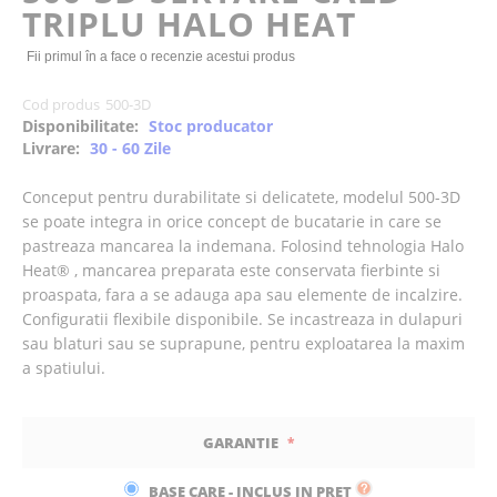
TRIPLU HALO HEAT
images
gallery
Fii primul în a face o recenzie acestui produs
Cod produs
500-3D
Disponibilitate:
Stoc producator
Livrare:
30 - 60 Zile
Conceput pentru durabilitate si delicatete, modelul 500-3D
se poate integra in orice concept de bucatarie in care se
pastreaza mancarea la indemana. Folosind tehnologia Halo
Heat® , mancarea preparata este conservata fierbinte si
proaspata, fara a se adauga apa sau elemente de incalzire.
Configuratii flexibile disponibile. Se incastreaza in dulapuri
sau blaturi sau se suprapune, pentru exploatarea la maxim
a spatiului.
GARANTIE
BASE CARE - INCLUS IN PRET