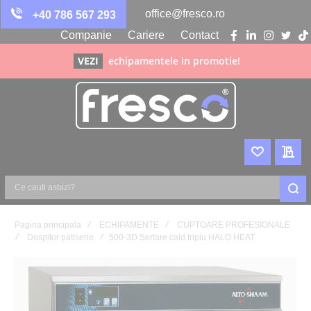
office@fresco.ro
+40 786 567 293
Companie
Cariere
Contact
facebook
linkedin
instagra
twitte
ti
VEZI
echipamentele in promotie!
WISHLIST
CER
Ce
cauti
Pagina principala
ECHIPAMENTE
CUPTOARE PROFESIONALE
astazi?
Dospitor patiserie
500-3D Sertare cald triplu HALO HEAT
Skip
to
the
end