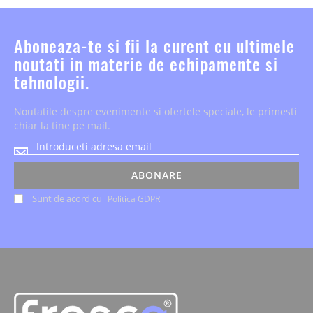
Aboneaza-te si fii la curent cu ultimele
noutati in materie de echipamente si
tehnologii.
Noutatile despre evenimente si ofertele speciale, le primesti
chiar la tine pe mail.
Noutatile
despre
evenimente
ABONARE
si
Sunt de acord cu
Politica GDPR
ofertele
speciale,
le
primesti
chiar
la
tine
pe