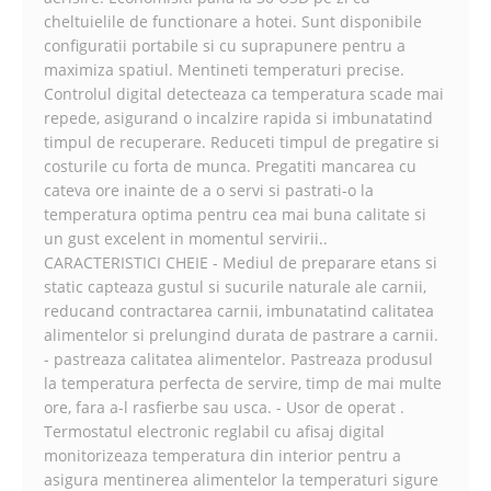
cheltuielile de functionare a hotei. Sunt disponibile
configuratii portabile si cu suprapunere pentru a
maximiza spatiul. Mentineti temperaturi precise.
Controlul digital detecteaza ca temperatura scade mai
repede, asigurand o incalzire rapida si imbunatatind
timpul de recuperare. Reduceti timpul de pregatire si
costurile cu forta de munca. Pregatiti mancarea cu
cateva ore inainte de a o servi si pastrati-o la
temperatura optima pentru cea mai buna calitate si
un gust excelent in momentul servirii..
CARACTERISTICI CHEIE - Mediul de preparare etans si
static capteaza gustul si sucurile naturale ale carnii,
reducand contractarea carnii, imbunatatind calitatea
alimentelor si prelungind durata de pastrare a carnii.
- pastreaza calitatea alimentelor. Pastreaza produsul
la temperatura perfecta de servire, timp de mai multe
ore, fara a-l rasfierbe sau usca. - Usor de operat .
Termostatul electronic reglabil cu afisaj digital
monitorizeaza temperatura din interior pentru a
asigura mentinerea alimentelor la temperaturi sigure