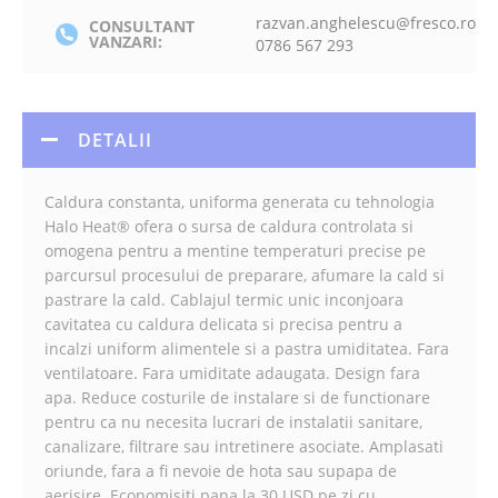
razvan.anghelescu@fresco.ro
CONSULTANT
VANZARI:
0786 567 293
DETALII
Caldura constanta, uniforma generata cu tehnologia
Halo Heat® ofera o sursa de caldura controlata si
omogena pentru a mentine temperaturi precise pe
parcursul procesului de preparare, afumare la cald si
pastrare la cald. Cablajul termic unic inconjoara
cavitatea cu caldura delicata si precisa pentru a
incalzi uniform alimentele si a pastra umiditatea. Fara
ventilatoare. Fara umiditate adaugata. Design fara
apa. Reduce costurile de instalare si de functionare
pentru ca nu necesita lucrari de instalatii sanitare,
canalizare, filtrare sau intretinere asociate. Amplasati
oriunde, fara a fi nevoie de hota sau supapa de
aerisire. Economisiti pana la 30 USD pe zi cu