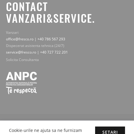
CONTACT
VANZARI&SERVICE.
Vanzari
office@fresco.ro | +40 786 567 293
Dispecerat asistenta tehnica (24/7)
service@fresco.ro | +40 727 722 201
Solicita Consultanta
© 2019-2025 Fresco Expert srl. Toate drepturile rezervate - imaginile,
textele si continutul sunt proprietatea legala Fresco Expert srl.
Cookie-urile ne ajuta sa ne furnizam
SETARI