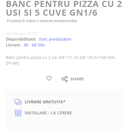
BANC PENTRU PIZZA CU 2
the
USI SI 5 CUVE GN1/6
images
gallery
Fii primul în a face o recenzie acestui produs
Cod produs
9177C
Disponibilitate:
Stoc producator
Livrare:
30 - 60 Zile
Banc pentru pizza cu 2 usi GN 1/1, 5x GN 1/6 h=150 mm,
0⁰/+8⁰C
SHARE
LIVRARE GRATUITA*
INSTALARE - LA CERERE