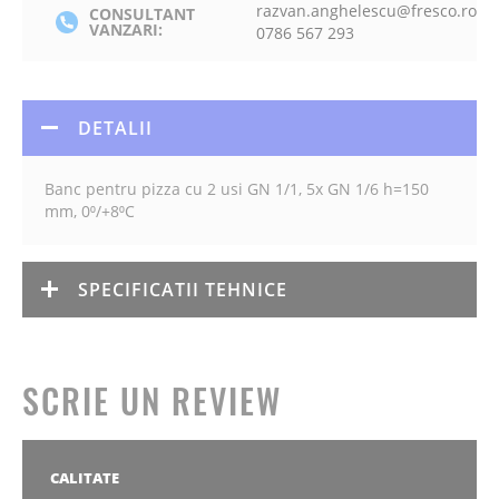
razvan.anghelescu@fresco.ro
CONSULTANT
VANZARI:
0786 567 293
DETALII
Banc pentru pizza cu 2 usi GN 1/1, 5x GN 1/6 h=150
mm, 0⁰/+8⁰C
SPECIFICATII TEHNICE
SCRIE UN REVIEW
CALITATE
1
2
3
4
5