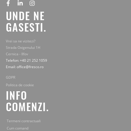
facebook
linkedin
instagram
UNDE NE
GASESTI.
Vrei sa ne vizitezi?
Strada Oxigenului 1H
Cernica - Ilfov
Telefon: +40 21 252 1059
Email: office@fresco.ro
GDPR
Politica de cookie
INFO
COMENZI.
Termeni contractuali
Cum comand