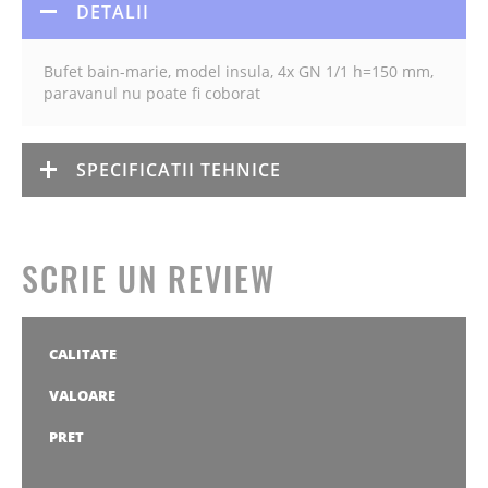
DETALII
Bufet bain-marie, model insula, 4x GN 1/1 h=150 mm,
paravanul nu poate fi coborat
SPECIFICATII TEHNICE
SCRIE UN REVIEW
CALITATE
1
2
3
4
5
stea
stele
stele
stele
stele
VALOARE
1
2
3
4
5
stea
stele
stele
stele
stele
PRET
1
2
3
4
5
stea
stele
stele
stele
stele