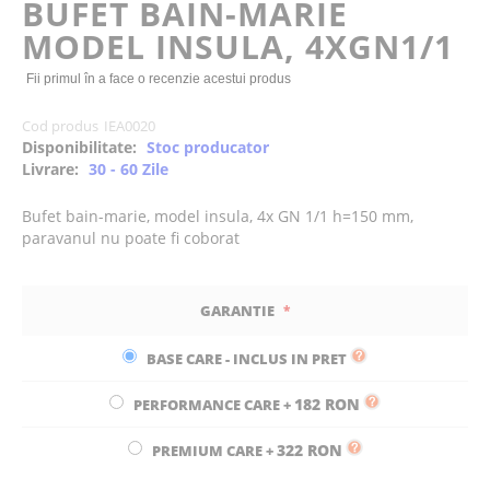
BUFET BAIN-MARIE
the
MODEL INSULA, 4XGN1/1
images
gallery
Fii primul în a face o recenzie acestui produs
Cod produs
IEA0020
Disponibilitate:
Stoc producator
Livrare:
30 - 60 Zile
Bufet bain-marie, model insula, 4x GN 1/1 h=150 mm,
paravanul nu poate fi coborat
GARANTIE
BASE CARE - INCLUS IN PRET
182 RON
PERFORMANCE CARE
+
322 RON
PREMIUM CARE
+