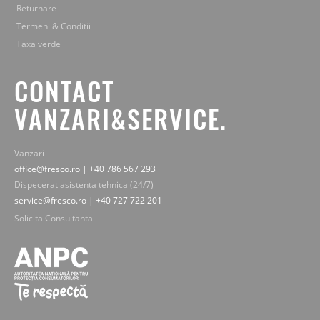
Returnare
Termeni & Conditii
Taxa verde
CONTACT
VANZARI&SERVICE.
Vanzari
office@fresco.ro | +40 786 567 293
Dispecerat asistenta tehnica (24/7)
service@fresco.ro | +40 727 722 201
Solicita Consultanta