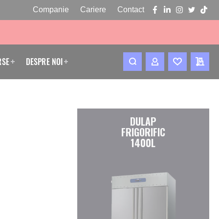
Companie
Cariere
Contact
facebook
linkedin
instagram
twitter
tikto
RSE
DESPRE NOI
CONTUL MEU
WISHLIST
CERE
DULAP
FRIGORIFIC
1400L