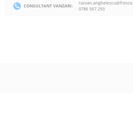
razvan.anghelescu@fresco
CONSULTANT VANZARI:
0786 567 293