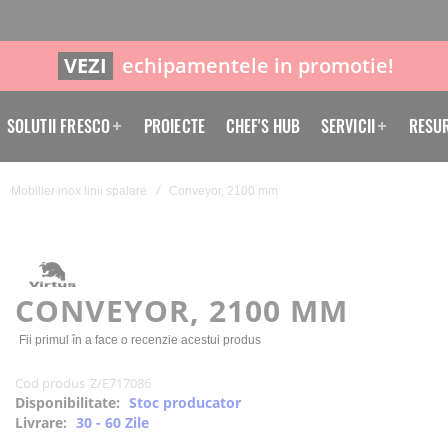
VEZI
echipamentele in promotie!
SOLUTII FRESCO
PROIECTE
CHEF'S HUB
SERVICII
RESU
Mobilier inox linii spalare
Conveyor, 2100 mm
CONVEYOR, 2100 MM
Fii primul în a face o recenzie acestui produs
Cod produs
Z/E717086
Disponibilitate:
Stoc producator
Livrare:
30 - 60 Zile