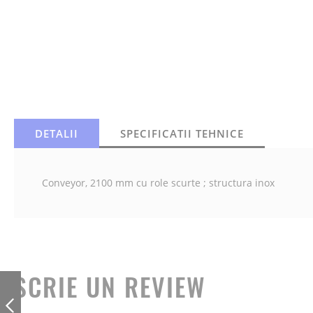
DETALII
SPECIFICATII TEHNICE
Conveyor, 2100 mm cu role scurte ; structura inox
SCRIE UN REVIEW
CONVEYOR, 90⁰