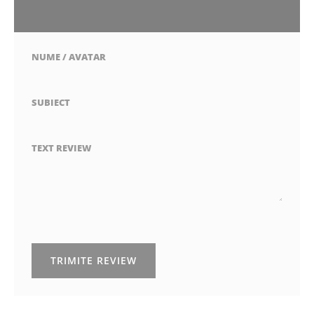
1
2
3
4
5
stea
stele
stele
stele
stele
NUME / AVATAR
SUBIECT
TEXT REVIEW
TRIMITE REVIEW