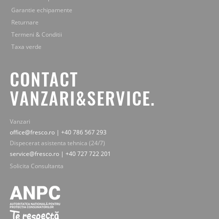
Garantie echipamente
Returnare
Termeni & Conditii
Taxa verde
CONTACT
VANZARI&SERVICE.
Vanzari
office@fresco.ro | +40 786 567 293
Dispecerat asistenta tehnica (24/7)
service@fresco.ro | +40 727 722 201
Solicita Consultanta