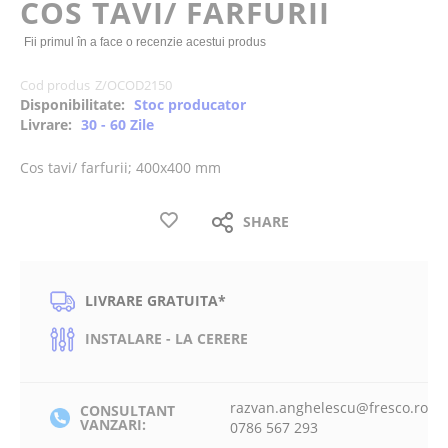
COS TAVI/ FARFURII
the
images
Fii primul în a face o recenzie acestui produs
gallery
Cod produs
Z/OCOD2150
Disponibilitate:
Stoc producator
Livrare:
30 - 60 Zile
Cos tavi/ farfurii; 400x400 mm
SHARE
LIVRARE GRATUITA*
INSTALARE - LA CERERE
razvan.anghelescu@fresco.ro
CONSULTANT
VANZARI:
0786 567 293