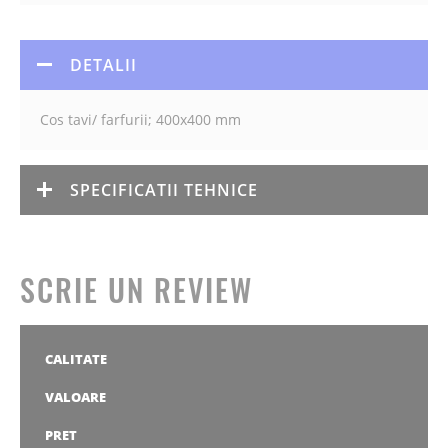
DETALII
Cos tavi/ farfurii; 400x400 mm
SPECIFICATII TEHNICE
SCRIE UN REVIEW
CALITATE
1
2
3
4
5
stea
stele
stele
stele
stele
VALOARE
1
2
3
4
5
stea
stele
stele
stele
stele
PRET