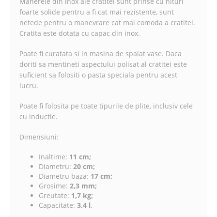
Manerele din inox ale cratitei sunt prinse cu nituri
foarte solide pentru a fi cat mai rezistente, sunt
netede pentru o manevrare cat mai comoda a cratitei.
Cratita este dotata cu capac din inox.
Poate fi curatata si in masina de spalat vase. Daca
doriti sa mentineti aspectului polisat al cratitei este
suficient sa folositi o pasta speciala pentru acest
lucru.
Poate fi folosita pe toate tipurile de plite, inclusiv cele
cu inductie.
Dimensiuni:
Inaltime:
11 cm;
Diametru:
20 cm;
Diametru baza:
17 cm;
Grosime:
2,3 mm;
Greutate:
1,7 kg;
Capacitate:
3,4 l
.