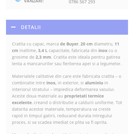
VANZARI:
0786 567 293
DETALII
Cratita cu capac, marca
de Buyer
,
20 cm
diametru,
11
cm
inaltime,
3,4 L
capacitate, fabricata din
inox
cu o
grosime de
2,3 mm
. Cratita este ideala pentru gatirea
lenta a mancarurilor sau fierberea apei si a legumelor.
Materialele calitative din care este fabricata cratita – o
combinatie intre
inox,
in exterior, si
aluminiu
in
interiorul stratului – impiedica deformarea vasului.
Aceste doua materiale au
proprietati termice
excelente
, creand o distributie a caldurii uniforme. Tot
datorita acestor materiale, temperatura va creste
rapid in timpul gatirii, reducand durata intregului
proces, si va scadea imediat ce plita va fi oprita.