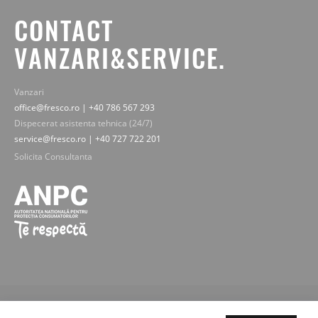
CONTACT
VANZARI&SERVICE.
Vanzari
office@fresco.ro | +40 786 567 293
Dispecerat asistenta tehnica (24/7)
service@fresco.ro | +40 727 722 201
Solicita Consultanta
© 2019-2025 Fresco Expert srl. Toate drepturile rezervate - imaginile,