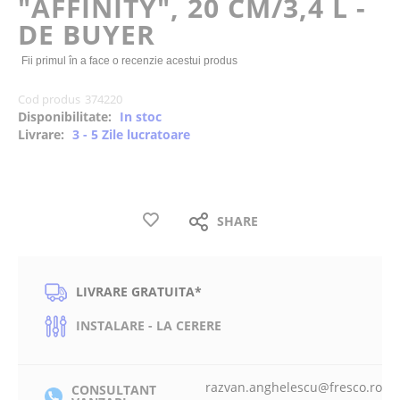
"AFFINITY", 20 CM/3,4 L -
the
DE BUYER
images
gallery
Fii primul în a face o recenzie acestui produs
Cod produs
374220
Disponibilitate:
In stoc
Livrare:
3 - 5 Zile lucratoare
SHARE
LIVRARE GRATUITA*
INSTALARE - LA CERERE
razvan.anghelescu@fresco.ro
CONSULTANT