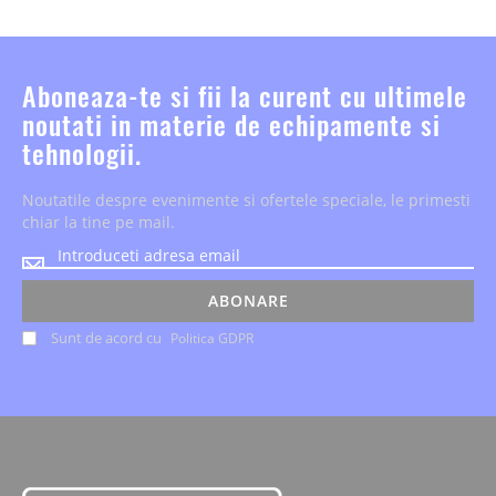
Aboneaza-te si fii la curent cu ultimele
noutati in materie de echipamente si
tehnologii.
Noutatile despre evenimente si ofertele speciale, le primesti
chiar la tine pe mail.
Noutatile
despre
evenimente
ABONARE
si
Sunt de acord cu
Politica GDPR
ofertele
speciale,
le
primesti
chiar
la
tine