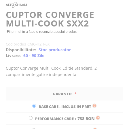
beginning
of
CUPTOR CONVERGE
the
MULTI-COOK SXX2
images
gallery
Fii primul în a face o recenzie acestui produs
Cod produs
CMC-H2H-SX
Disponibilitate:
Stoc producator
Livrare:
60 - 90 Zile
Cuptor Converge Multi_Cook, Editie Standard, 2
compartimente gatire independenta
GARANTIE
BASE CARE - INCLUS IN PRET
738 RON
PERFORMANCE CARE
+