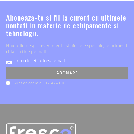
Aboneaza-te si fii la curent cu ultimele
noutati in materie de echipamente si
tehnologii.
Noutatile despre evenimente si ofertele speciale, le primesti
chiar la tine pe mail.
Noutatile
despre
evenimente
ABONARE
si
Sunt de acord cu
Politica GDPR
ofertele
speciale,
le
primesti
chiar
la
tine
pe
mail.