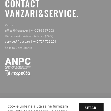
CONTACT
VANZARI&SERVICE.
Vanzari
office@fresco.ro | +40 786 567 293
Dispecerat asistenta tehnica (24/7)
service@fresco.ro | +40 727 722 201
Solicita Consultanta
© 2019-2025 Fresco Expert srl. Toate drepturile rezervate - imaginile,
textele si continutul sunt proprietatea legala Fresco Expert srl.
Cookie-urile ne ajuta sa ne furnizam
SETARI
Concept by M-Plays-2 |
Site web dezvoltate cu pasiune de
proactivit.ro