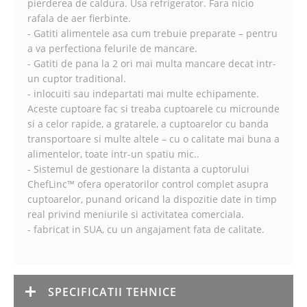
pierderea de caldura. Usa refrigerator. Fara nicio
rafala de aer fierbinte.
- Gatiti alimentele asa cum trebuie preparate – pentru
a va perfectiona felurile de mancare.
- Gatiti de pana la 2 ori mai multa mancare decat intr-
un cuptor traditional.
- inlocuiti sau indepartati mai multe echipamente.
Aceste cuptoare fac si treaba cuptoarele cu microunde
si a celor rapide, a gratarele, a cuptoarelor cu banda
transportoare si multe altele – cu o calitate mai buna a
alimentelor, toate intr-un spatiu mic..
- Sistemul de gestionare la distanta a cuptorului
ChefLinc™ ofera operatorilor control complet asupra
cuptoarelor, punand oricand la dispozitie date in timp
real privind meniurile si activitatea comerciala.
- fabricat in SUA, cu un angajament fata de calitate.
SPECIFICATII TEHNICE