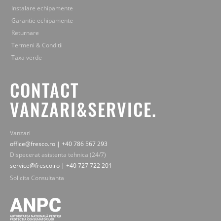
Instalare echipamente
Garantie echipamente
Returnare
Termeni & Conditii
Taxa verde
CONTACT
VANZARI&SERVICE.
Vanzari
office@fresco.ro | +40 786 567 293
Dispecerat asistenta tehnica (24/7)
service@fresco.ro | +40 727 722 201
Solicita Consultanta