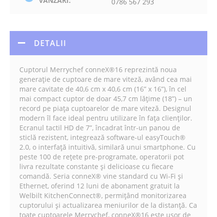
VANZARI:
0786 567 293
DETALII
Cuptorul Merrychef conneX®16 reprezintă noua
generație de cuptoare de mare viteză, având cea mai
mare cavitate de 40,6 cm x 40,6 cm (16” x 16”), în cel
mai compact cuptor de doar 45,7 cm lățime (18”) – un
record pe piața cuptoarelor de mare viteză. Designul
modern îl face ideal pentru utilizare în fața clienților.
Ecranul tactil HD de 7”, încadrat într-un panou de
sticlă rezistent, integrează software-ul easyTouch®
2.0, o interfață intuitivă, similară unui smartphone. Cu
peste 100 de rețete pre-programate, operatorii pot
livra rezultate constante și delicioase cu fiecare
comandă. Seria conneX® vine standard cu Wi-Fi și
Ethernet, oferind 12 luni de abonament gratuit la
Welbilt KitchenConnect®, permițând monitorizarea
cuptorului și actualizarea meniurilor de la distanță. Ca
toate cuptoarele Merrychef, conneX®16 este ușor de