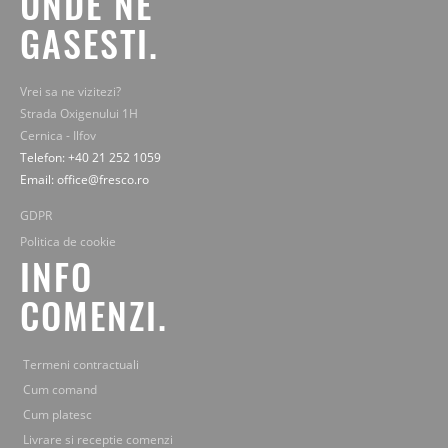
UNDE NE
GASESTI.
Vrei sa ne vizitezi?
Strada Oxigenului 1H
Cernica - Ilfov
Telefon: +40 21 252 1059
Email: office@fresco.ro
GDPR
Politica de cookie
INFO
COMENZI.
Termeni contractuali
Cum comand
Cum platesc
Livrare si receptie comenzi