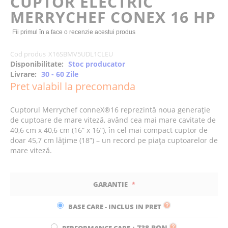
CUPTOR ELECTRIC
of
MERRYCHEF CONEX 16 HP
the
images
Fii primul în a face o recenzie acestui produs
gallery
Cod produs
X16SBMV5UDL1CLEU
Disponibilitate:
Stoc producator
Livrare:
30 - 60 Zile
Pret valabil la precomanda
Cuptorul Merrychef conneX®16 reprezintă noua generație
de cuptoare de mare viteză, având cea mai mare cavitate de
40,6 cm x 40,6 cm (16” x 16”), în cel mai compact cuptor de
doar 45,7 cm lățime (18”) – un record pe piața cuptoarelor de
mare viteză.
GARANTIE
BASE CARE - INCLUS IN PRET
738 RON