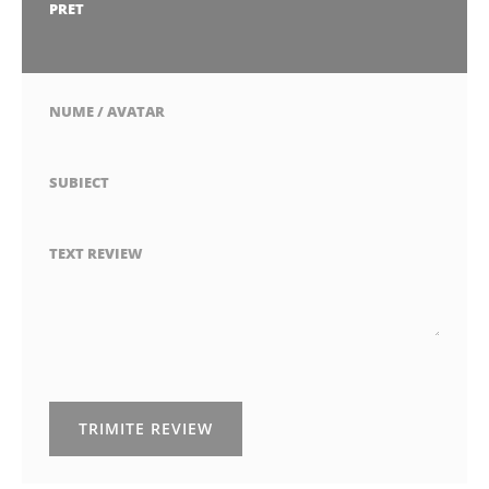
stea
stele
stele
stele
stele
PRET
1
2
3
4
5
stea
stele
stele
stele
stele
NUME / AVATAR
SUBIECT
TEXT REVIEW
TRIMITE REVIEW