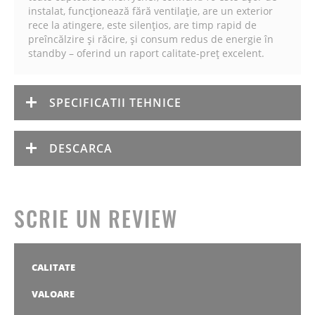
instalat, funcționează fără ventilație, are un exterior
rece la atingere, este silențios, are timp rapid de
preîncălzire și răcire, și consum redus de energie în
standby – oferind un raport calitate-preț excelent.
SPECIFICATII TEHNICE
DESCARCA
SCRIE UN REVIEW
CALITATE
1
2
3
4
5
stea
stele
stele
stele
stele
VALOARE
1
2
3
4
5