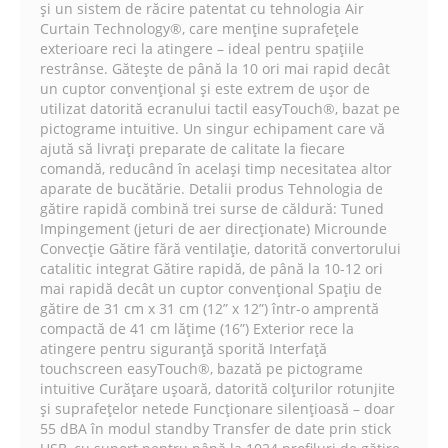
și un sistem de răcire patentat cu tehnologia Air
Curtain Technology®, care menține suprafețele
exterioare reci la atingere – ideal pentru spațiile
restrânse. Gătește de până la 10 ori mai rapid decât
un cuptor convențional și este extrem de ușor de
utilizat datorită ecranului tactil easyTouch®, bazat pe
pictograme intuitive. Un singur echipament care vă
ajută să livrați preparate de calitate la fiecare
comandă, reducând în același timp necesitatea altor
aparate de bucătărie. Detalii produs Tehnologia de
gătire rapidă combină trei surse de căldură: Tuned
Impingement (jeturi de aer direcționate) Microunde
Convecție Gătire fără ventilație, datorită convertorului
catalitic integrat Gătire rapidă, de până la 10-12 ori
mai rapidă decât un cuptor convențional Spațiu de
gătire de 31 cm x 31 cm (12” x 12”) într-o amprentă
compactă de 41 cm lățime (16”) Exterior rece la
atingere pentru siguranță sporită Interfață
touchscreen easyTouch®, bazată pe pictograme
intuitive Curățare ușoară, datorită colțurilor rotunjite
și suprafețelor netede Funcționare silențioasă – doar
55 dBA în modul standby Transfer de date prin stick