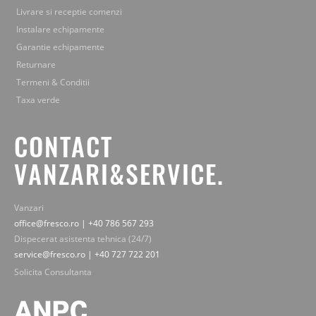
Livrare si receptie comenzi
Instalare echipamente
Garantie echipamente
Returnare
Termeni & Conditii
Taxa verde
CONTACT
VANZARI&SERVICE.
Vanzari
office@fresco.ro | +40 786 567 293
Dispecerat asistenta tehnica (24/7)
service@fresco.ro | +40 727 722 201
Solicita Consultanta