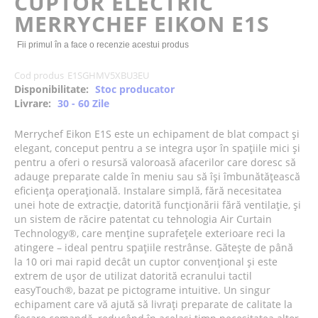
CUPTOR ELECTRIC
of
MERRYCHEF EIKON E1S
the
images
Fii primul în a face o recenzie acestui produs
gallery
Cod produs
E1SGHMV5XBU3EU
Disponibilitate:
Stoc producator
Livrare:
30 - 60 Zile
Merrychef Eikon E1S este un echipament de blat compact și
elegant, conceput pentru a se integra ușor în spațiile mici și
pentru a oferi o resursă valoroasă afacerilor care doresc să
adauge preparate calde în meniu sau să își îmbunătățească
eficiența operațională. Instalare simplă, fără necesitatea
unei hote de extracție, datorită funcționării fără ventilație, și
un sistem de răcire patentat cu tehnologia Air Curtain
Technology®, care menține suprafețele exterioare reci la
atingere – ideal pentru spațiile restrânse. Gătește de până
la 10 ori mai rapid decât un cuptor convențional și este
extrem de ușor de utilizat datorită ecranului tactil
easyTouch®, bazat pe pictograme intuitive. Un singur
echipament care vă ajută să livrați preparate de calitate la