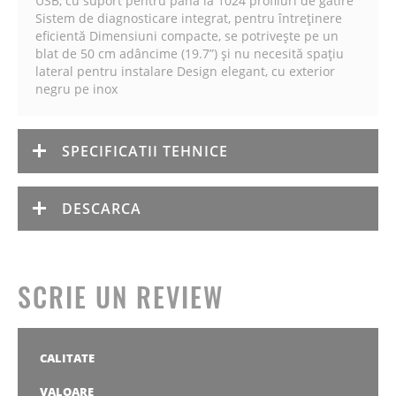
USB, cu suport pentru până la 1024 profiluri de gătire
Sistem de diagnosticare integrat, pentru întreținere
eficientă Dimensiuni compacte, se potrivește pe un
blat de 50 cm adâncime (19.7”) și nu necesită spațiu
lateral pentru instalare Design elegant, cu exterior
negru pe inox
SPECIFICATII TEHNICE
DESCARCA
SCRIE UN REVIEW
CALITATE
1
2
3
4
5
stea
stele
stele
stele
stele
VALOARE