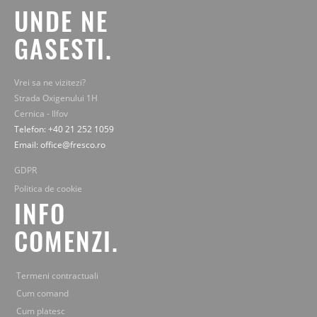
UNDE NE
GASESTI.
Vrei sa ne vizitezi?
Strada Oxigenului 1H
Cernica - Ilfov
Telefon: +40 21 252 1059
Email: office@fresco.ro
GDPR
Politica de cookie
INFO
COMENZI.
Termeni contractuali
Cum comand
Cum platesc