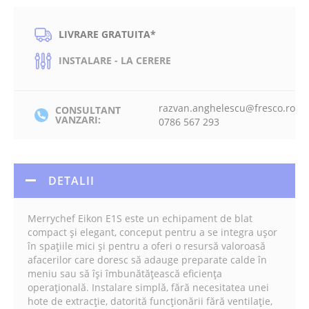
LIVRARE GRATUITA*
INSTALARE - LA CERERE
razvan.anghelescu@fresco.ro
CONSULTANT
VANZARI:
0786 567 293
DETALII
Merrychef Eikon E1S este un echipament de blat
compact și elegant, conceput pentru a se integra ușor
în spațiile mici și pentru a oferi o resursă valoroasă
afacerilor care doresc să adauge preparate calde în
meniu sau să își îmbunătățească eficiența
operațională. Instalare simplă, fără necesitatea unei
hote de extracție, datorită funcționării fără ventilație,