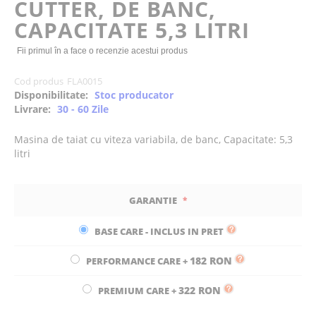
CUTTER, DE BANC,
the
CAPACITATE 5,3 LITRI
images
gallery
Fii primul în a face o recenzie acestui produs
Cod produs
FLA0015
Disponibilitate:
Stoc producator
Livrare:
30 - 60 Zile
Masina de taiat cu viteza variabila, de banc, Capacitate: 5,3
litri
GARANTIE
BASE CARE - INCLUS IN PRET
182 RON
PERFORMANCE CARE
+
322 RON
PREMIUM CARE
+