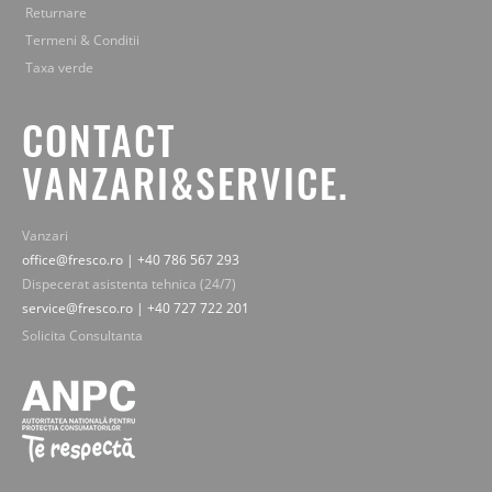
Returnare
Termeni & Conditii
Taxa verde
CONTACT
VANZARI&SERVICE.
Vanzari
office@fresco.ro | +40 786 567 293
Dispecerat asistenta tehnica (24/7)
service@fresco.ro | +40 727 722 201
Solicita Consultanta