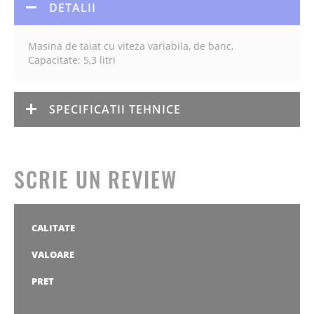
DETALII
Masina de taiat cu viteza variabila, de banc,
Capacitate: 5,3 litri
SPECIFICATII TEHNICE
SCRIE UN REVIEW
CALITATE
1
2
3
4
5
stea
stele
stele
stele
stele
VALOARE
1
2
3
4
5
stea
stele
stele
stele
stele
PRET
1
2
3
4
5
stea
stele
stele
stele
stele