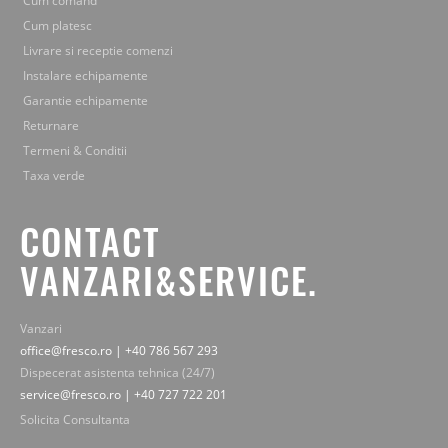
Cum comand
Cum platesc
Livrare si receptie comenzi
Instalare echipamente
Garantie echipamente
Returnare
Termeni & Conditii
Taxa verde
CONTACT
VANZARI&SERVICE.
Vanzari
office@fresco.ro | +40 786 567 293
Dispecerat asistenta tehnica (24/7)
service@fresco.ro | +40 727 722 201
Solicita Consultanta