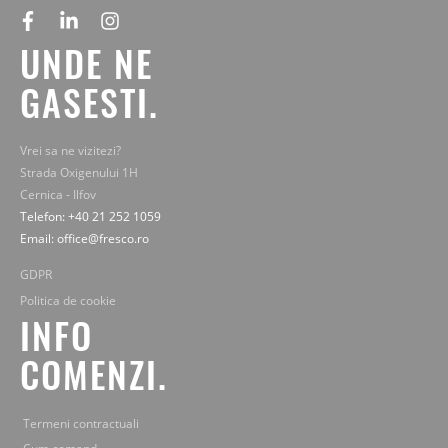
facebook
linkedin
instagram
UNDE NE
GASESTI.
Vrei sa ne vizitezi?
Strada Oxigenului 1H
Cernica - Ilfov
Telefon: +40 21 252 1059
Email: office@fresco.ro
GDPR
Politica de cookie
INFO
COMENZI.
Termeni contractuali