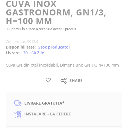
CUVA INOX
the
GASTRONORM, GN1/3,
images
gallery
H=100 MM
Fii primul în a face o recenzie acestui produs
Cod produs
9913.4
Disponibilitate:
Stoc producator
Livrare:
30 - 60 Zile
Cuva GN din otel inoxidabil, Dimensiuni: GN 1/3 h=100 mm
SHARE
LIVRARE GRATUITA*
INSTALARE - LA CERERE