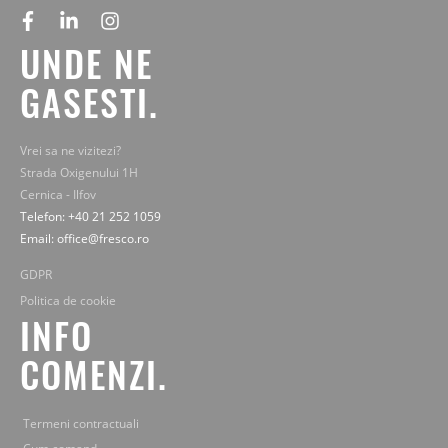
facebook
linkedin
instagram
UNDE NE
GASESTI.
Vrei sa ne vizitezi?
Strada Oxigenului 1H
Cernica - Ilfov
Telefon: +40 21 252 1059
Email: office@fresco.ro
GDPR
Politica de cookie
INFO
COMENZI.
Termeni contractuali