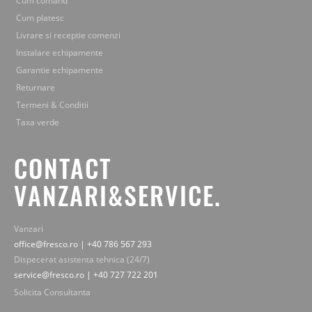
Cum comand
Cum platesc
Livrare si receptie comenzi
Instalare echipamente
Garantie echipamente
Returnare
Termeni & Conditii
Taxa verde
CONTACT
VANZARI&SERVICE.
Vanzari
office@fresco.ro | +40 786 567 293
Dispecerat asistenta tehnica (24/7)
service@fresco.ro | +40 727 722 201
Solicita Consultanta