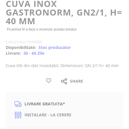
CUVA INOX
the
GASTRONORM, GN2/1, H=
images
gallery
40 MM
Fii primul în a face o recenzie acestui produs
Cod produs
FAA0050
Disponibilitate:
Stoc producator
Livrare:
30 - 60 Zile
Cuva GN din otel inoxidabil, Dimensiuni: GN 2/1 h= 40 mm
SHARE
LIVRARE GRATUITA*
INSTALARE - LA CERERE