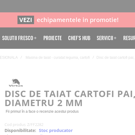
VEZI
echipamentele in promotie!
SOLUTII FRESCO
PROIECTE
CHEF'S HUB
SERVICII
RESU
ESIONALA
Masina de taiat - curatat leguma, cartofi
Disc de taiat cartofi pa
DISC DE TAIAT CARTOFI PAI
DIAMETRU 2 MM
Fii primul în a face o recenzie acestui produs
Cod produs
Z/FF2282
Disponibilitate:
Stoc producator