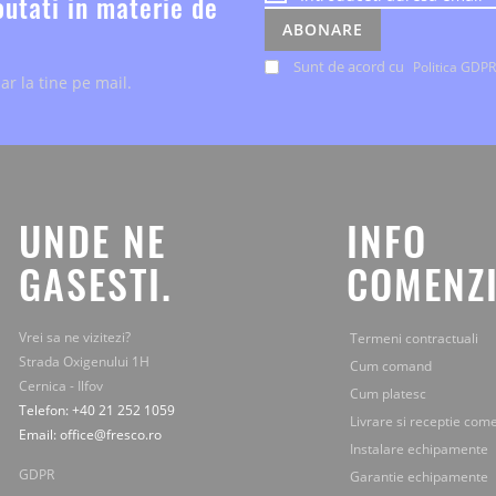
outati in materie de
despre
ABONARE
evenimente
si
Sunt de acord cu
Politica GDPR
ar la tine pe mail.
ofertele
speciale,
le
primesti
chiar
la
tine
UNDE NE
INFO
pe
mail.
GASESTI.
COMENZI
Vrei sa ne vizitezi?
Termeni contractuali
Strada Oxigenului 1H
Cum comand
Cernica - Ilfov
Cum platesc
Telefon: +40 21 252 1059
Livrare si receptie com
Email: office@fresco.ro
Instalare echipamente
GDPR
Garantie echipamente