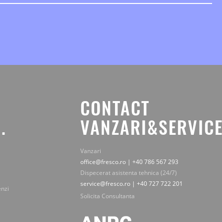
CONTACT
.
VANZARI&SERVICE
Vanzari
office@fresco.ro | +40 786 567 293
Dispecerat asistenta tehnica (24/7)
service@fresco.ro | +40 727 722 201
enzi
Solicita Consultanta