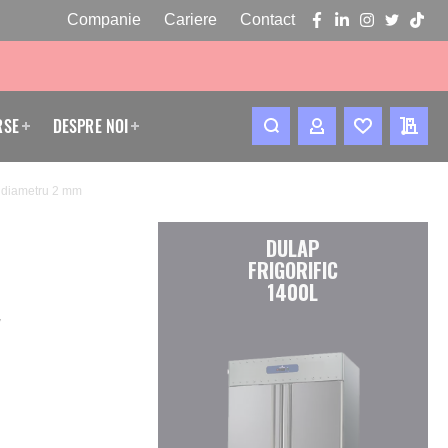
Companie
Cariere
Contact
facebook
linkedin
instagram
twitter
tikto
RSE
DESPRE NOI
CONTUL MEU
WISHLIST
CERE
i, diametru 2 mm
DULAP
FRIGORIFIC
1400L
,