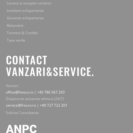
Livrare si receptie comenzi
Instalare echipamente
Garantie echipamente
Returnare
Termeni & Conditii
Taxa verde
CONTACT
VANZARI&SERVICE.
Vanzari
office@fresco.ro | +40 786 567 293
Dispecerat asistenta tehnica (24/7)
service@fresco.ro | +40 727 722 201
Solicita Consultanta