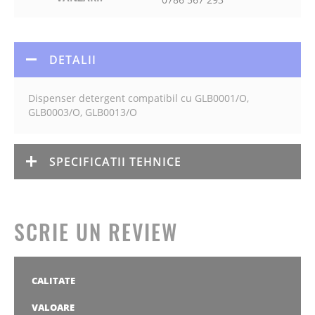
DETALII
Dispenser detergent compatibil cu GLB0001/O,
GLB0003/O, GLB0013/O
SPECIFICATII TEHNICE
SCRIE UN REVIEW
CALITATE
1
2
3
4
5
stea
stele
stele
stele
stele
VALOARE