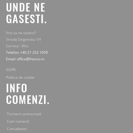
UNDE NE
GASESTI.
Vrei sa ne vizitezi?
Strada Oxigenului 1H
Cernica - Ilfov
Telefon: +40 21 252 1059
Email: office@fresco.ro
GDPR
Politica de cookie
INFO
COMENZI.
Termeni contractuali
Cum comand
Cum platesc