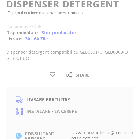
DISPENSER DETERGENT
the
images
Fii primul în a face o recenzie acestui produs
gallery
Cod produs
Z/ODEP
Disponibilitate:
Stoc producator
Livrare:
30 - 60 Zile
Dispenser detergent compatibil cu GLB0001/O, GLB0003/O,
GLB0013/O
SHARE
LIVRARE GRATUITA*
INSTALARE - LA CERERE
razvan.anghelescu@fresco.ro
CONSULTANT
VANZARI:
0786 567 293