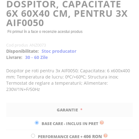
DOSPITOR, CAPACITATE
the
6X 60X40 CM, PENTRU 3X
images
gallery
AIF0050
Fii primul în a face o recenzie acestui produs
Cod produs
ANZ0073
Disponibilitate:
Stoc producator
Livrare:
30 - 60 Zile
Dospitor pe roti pentru 3x AIF0050; Capacitatea: 6 x600x400
mm; Temperatura de lucru: 0⁰C/+60⁰C; Structura inox;
Termostat de reglare a temperaturii; Alimentare:
230V/1N+F/50Hz
GARANTIE
BASE CARE - INCLUS IN PRET
406 RON
PERFORMANCE CARE
+