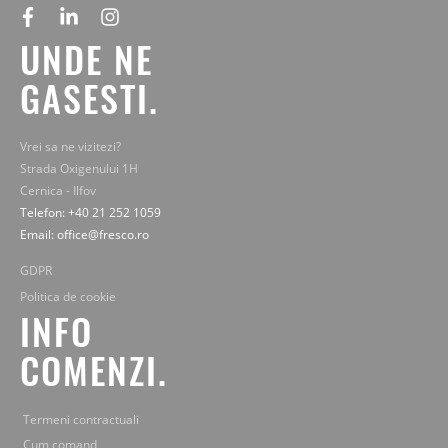
facebook
linkedin
instagram
UNDE NE
GASESTI.
Vrei sa ne vizitezi?
Strada Oxigenului 1H
Cernica - Ilfov
Telefon: +40 21 252 1059
Email: office@fresco.ro
GDPR
Politica de cookie
INFO
COMENZI.
Termeni contractuali
Cum comand