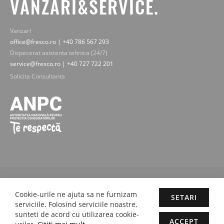
VANZARI&SERVICE.
Vanzari
office@fresco.ro | +40 786 567 293
Dispecerat asistenta tehnica (24/7)
service@fresco.ro | +40 727 722 201
Solicita Consultanta
© 2019-2025 Fresco Expert srl. Toate drepturile rezervate - imaginile,
textele si continutul sunt proprietatea legala Fresco Expert srl.
Cookie-urile ne ajuta sa ne furnizam
SETARI
Concept by M-Plays-2 |
Site web dezvoltate cu pasiune de
proactivit.ro
serviciile. Folosind serviciile noastre,
sunteti de acord cu utilizarea cookie-
ACCEPT