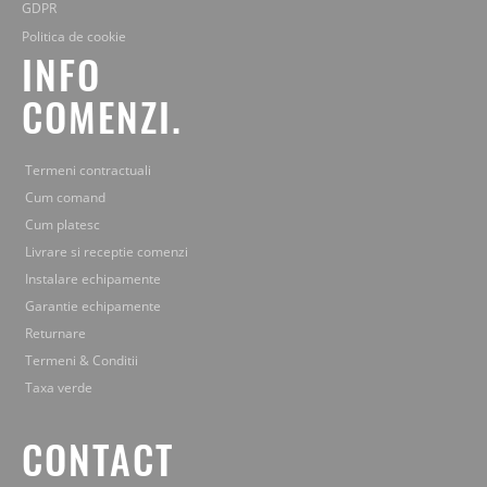
GDPR
Politica de cookie
INFO
COMENZI.
Termeni contractuali
Cum comand
Cum platesc
Livrare si receptie comenzi
Instalare echipamente
Garantie echipamente
Returnare
Termeni & Conditii
Taxa verde
CONTACT