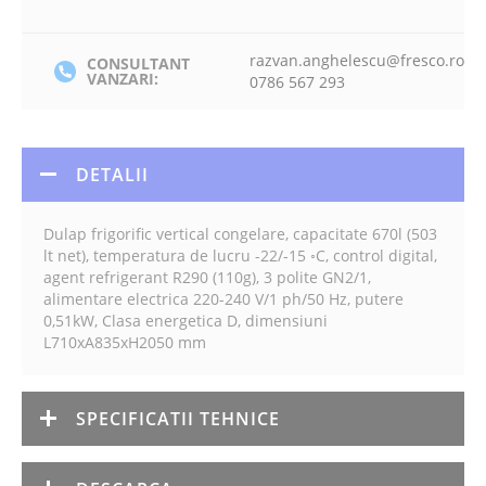
razvan.anghelescu@fresco.ro
CONSULTANT
VANZARI:
0786 567 293
DETALII
Dulap frigorific vertical congelare, capacitate 670l (503
lt net), temperatura de lucru -22/-15 ◦C, control digital,
agent refrigerant R290 (110g), 3 polite GN2/1,
alimentare electrica 220-240 V/1 ph/50 Hz, putere
0,51kW, Clasa energetica D, dimensiuni
L710xA835xH2050 mm
SPECIFICATII TEHNICE