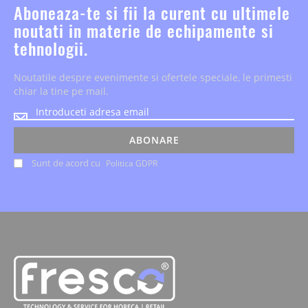
Aboneaza-te si fii la curent cu ultimele
noutati in materie de echipamente si
tehnologii.
Noutatile despre evenimente si ofertele speciale, le primesti
chiar la tine pe mail.
Noutatile
despre
evenimente
ABONARE
si
Sunt de acord cu
Politica GDPR
ofertele
speciale,
le
primesti
chiar
la
tine
pe
mail.