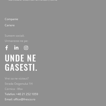
Companie
Cariere
Suntem sociali.
Urmareste-ne pe:
facebook
linkedin
instagram
UNDE NE
GASESTI.
Vrei sa ne vizitezi?
Strada Oxigenului 1H
Cernica - Ilfov
Telefon: +40 21 252 1059
Email: office@fresco.ro