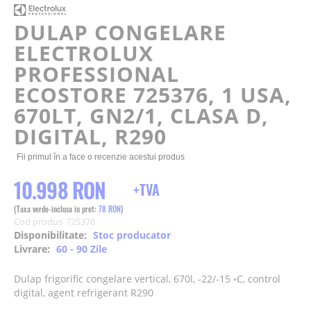
beginning
of
DULAP CONGELARE
the
ELECTROLUX
images
gallery
PROFESSIONAL
ECOSTORE 725376, 1 USA,
670LT, GN2/1, CLASA D,
DIGITAL, R290
Fii primul în a face o recenzie acestui produs
10.998 RON
78 RON
Cod produs
725376
Disponibilitate:
Stoc producator
Livrare:
60 - 90 Zile
Dulap frigorific congelare vertical, 670l, -22/-15 ◦C, control
digital, agent refrigerant R290