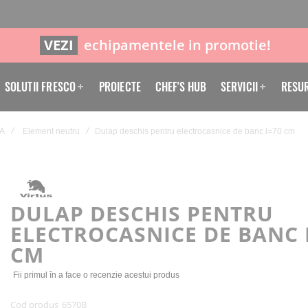
VEZI
echipamentele in promotie!
SOLUTII FRESCO
PROIECTE
CHEF'S HUB
SERVICII
RESU
A
Element neutru
Dulap deschis pentru electrocasnice de banc l=70 cm
DULAP DESCHIS PENTRU
ELECTROCASNICE DE BANC 
CM
Fii primul în a face o recenzie acestui produs
Cod produs
6570B