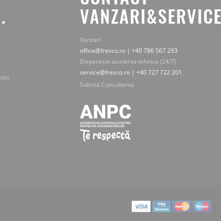
.
VANZARI&SERVICE
Vanzari
office@fresco.ro | +40 786 567 293
Dispecerat asistenta tehnica (24/7)
service@fresco.ro | +40 727 722 201
enzi
Solicita Consultanta