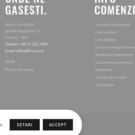
mail.
GASESTI.
COMENZI
Vrei sa ne vizitezi?
Termeni contractuali
Strada Oxigenului 1H
Cum comand
Cernica - Ilfov
Cum platesc
Telefon: +40 21 252 1059
Livrare si receptie com
Email: office@fresco.ro
Instalare echipamente
GDPR
Garantie echipamente
Politica de cookie
Returnare
Termeni & Conditii
Taxa verde
r.
SETARI
ACCEPT
 si continutul sunt proprietatea legala