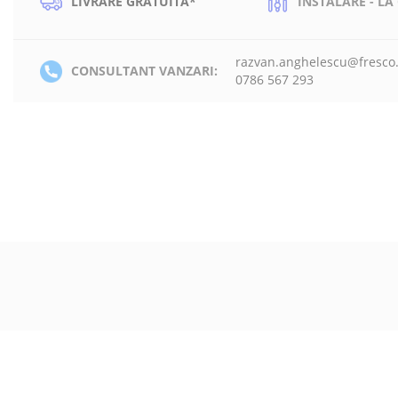
LIVRARE GRATUITA*
INSTALARE - LA
razvan.anghelescu@fresco
CONSULTANT VANZARI:
0786 567 293