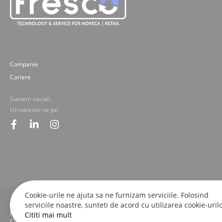
Companie
Cariere
Suntem sociali.
Urmareste-ne pe:
facebook
linkedin
instagram
Cookie-urile ne ajuta sa ne furnizam serviciile. Folosind
serviciile noastre, sunteti de acord cu utilizarea cookie-urilo
© 2019-2025 Fresco Expert srl. Toate drepturile rezervate - imaginile, textele
Fresco Expert srl.
Cititi mai mult
Concept by M-Plays-2 |
Site web dezvoltate cu pasiune de
proactivit.ro