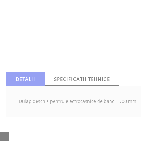
DETALII
SPECIFICATII TEHNICE
Dulap deschis pentru electrocasnice de banc l=700 mm
SET USI PENTRU
SUPORT, 3 USI