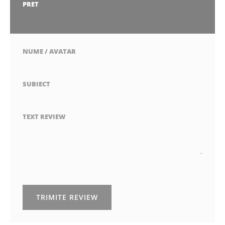
stea
stele
stele
stele
stele
PRET
1
2
3
4
5
stea
stele
stele
stele
stele
NUME / AVATAR
SUBIECT
TEXT REVIEW
TRIMITE REVIEW