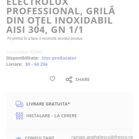
ELECTROLUX
the
PROFESSIONAL, GRILĂ
images
gallery
DIN OȚEL INOXIDABIL
AISI 304, GN 1/1
Fii primul în a face o recenzie acestui produs
Cod produs
922062
Disponibilitate:
Stoc producator
Livrare:
30 - 60 Zile
SHARE
LIVRARE GRATUITA*
INSTALARE - LA CERERE
razvan.anghelescu@fresco.ro
CONSULTANT