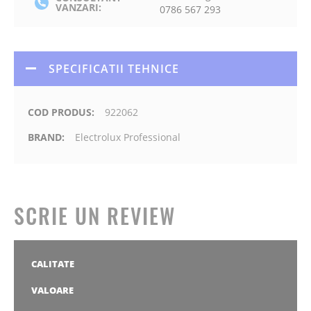
VANZARI:
0786 567 293
SPECIFICATII TEHNICE
922062
Electrolux Professional
SCRIE UN REVIEW
CALITATE
1
2
3
4
5
stea
stele
stele
stele
stele
VALOARE
1
2
3
4
5