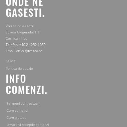
UNDE NE
GASESTI.
Vrei sa ne vizitezi?
Strada Oxigenului 1H
Cernica - Ilfov
Telefon: +40 21 252 1059
Email: office@fresco.ro
GDPR
Politica de cookie
INFO
COMENZI.
Termeni contractuali
Cum comand
Cum platesc
Livrare si receptie comenzi