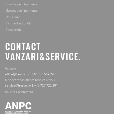
Instalare echipamente
Garantie echipamente
Returnare
Termeni & Conditii
Taxa verde
CONTACT
VANZARI&SERVICE.
Vanzari
office@fresco.ro | +40 786 567 293
Dispecerat asistenta tehnica (24/7)
service@fresco.ro | +40 727 722 201
Solicita Consultanta