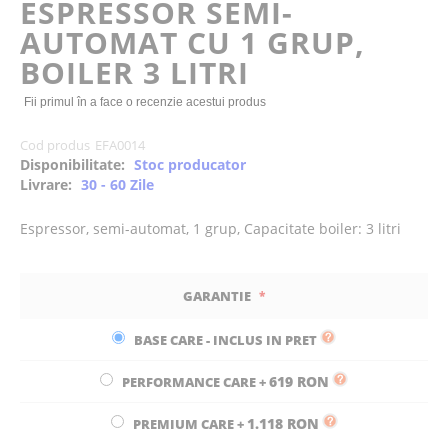
ESPRESSOR SEMI-
the
AUTOMAT CU 1 GRUP,
images
gallery
BOILER 3 LITRI
Fii primul în a face o recenzie acestui produs
Cod produs
EFA0014
Disponibilitate:
Stoc producator
Livrare:
30 - 60 Zile
Espressor, semi-automat, 1 grup, Capacitate boiler: 3 litri
GARANTIE
BASE CARE - INCLUS IN PRET
619 RON
PERFORMANCE CARE
+
1.118 RON
PREMIUM CARE
+