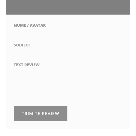
1
2
3
4
5
stea
stele
stele
stele
stele
NUME / AVATAR
SUBIECT
TEXT REVIEW
TRIMITE REVIEW