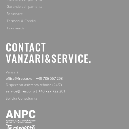
Garantie echipamente
Returnare
Termeni & Conditii
Taxa verde
CONTACT
VANZARI&SERVICE.
Vanzari
office@fresco.ro | +40 786 567 293
Dispecerat asistenta tehnica (24/7)
service@fresco.ro | +40 727 722 201
Solicita Consultanta