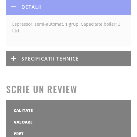
DETALII
Espressor, semi-automat, 1 grup, Capacitate boiler: 3
litri
SPECIFICATII TEHNICE
SCRIE UN REVIEW
CALITATE
1
2
3
4
5
stea
stele
stele
stele
stele
VALOARE
1
2
3
4
5
stea
stele
stele
stele
stele
PRET