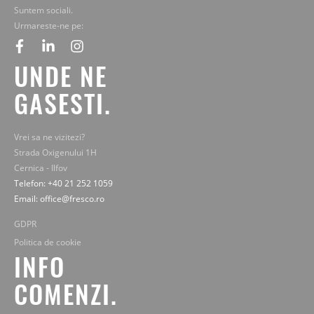
Suntem sociali.
Urmareste-ne pe:
facebook
linkedin
instagram
UNDE NE
GASESTI.
Vrei sa ne vizitezi?
Strada Oxigenului 1H
Cernica - Ilfov
Telefon: +40 21 252 1059
Email: office@fresco.ro
GDPR
Politica de cookie
INFO
COMENZI.