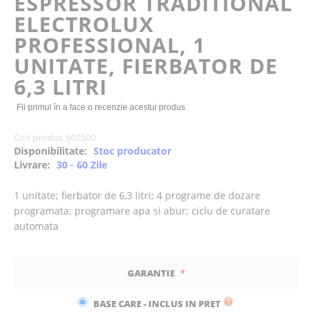
ESPRESSOR TRADITIONAL
the
ELECTROLUX
images
gallery
PROFESSIONAL, 1
UNITATE, FIERBATOR DE
6,3 LITRI
Fii primul în a face o recenzie acestui produs
Cod produs
602500
Disponibilitate:
Stoc producator
Livrare:
30 - 60 Zile
1 unitate; fierbator de 6,3 litri; 4 programe de dozare
programata; programare apa si abur; ciclu de curatare
automata
GARANTIE
BASE CARE - INCLUS IN PRET