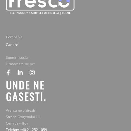
Companie
Cariere
Suntem sociali.
Urmareste-ne pe:
facebook
linkedin
instagram
UNDE NE
GASESTI.
Vrei sa ne vizitezi?
Strada Oxigenului 1H
Cernica - Ilfov
Telefon: +40 21 252 1059