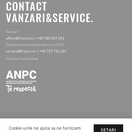
CONTACT
VANZARI&SERVICE.
Vanzari
office@fresco.ro | +40 786 567 293
Dispecerat asistenta tehnica (24/7)
service@fresco.ro | +40 727 722 201
Solicita Consultanta
© 2019-2025 Fresco Expert srl. Toate drepturile rezervate - imaginile,
textele si continutul sunt proprietatea legala Fresco Expert srl.
Cookie-urile ne ajuta sa ne furnizam
SETARI