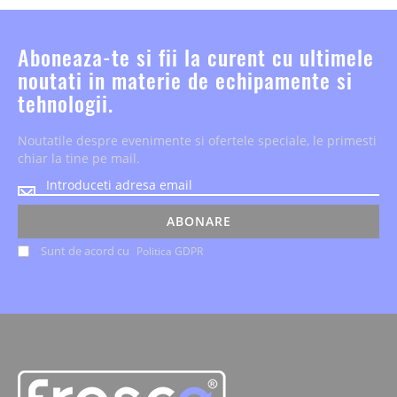
Aboneaza-te si fii la curent cu ultimele
noutati in materie de echipamente si
tehnologii.
Noutatile despre evenimente si ofertele speciale, le primesti
chiar la tine pe mail.
Noutatile
despre
evenimente
ABONARE
si
Sunt de acord cu
Politica GDPR
ofertele
speciale,
le
primesti
chiar
la
tine
pe
mail.