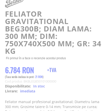
of
the
FELIATOR
images
gallery
GRAVITATIONAL
BEG300B; DIAM LAMA:
300 MM; DIM:
750X740X500 MM; GR: 34
KG
Fii primul în a face o recenzie acestui produs
6.784 RON
21 RON
Cod produs
BKBLEGB50101000000
Disponibilitate:
In stoc
Livrare:
imediata
Feliator manual profesional gravitational; Diametru lama
300 mm; Grosime taiere 0-14 mm; Transmisie pe curea;