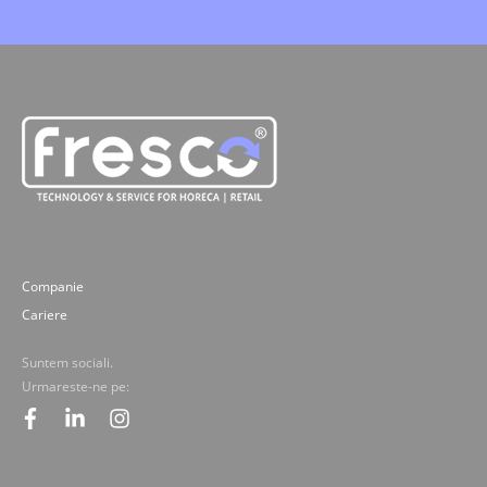
Companie
Cariere
Suntem sociali.
Urmareste-ne pe:
facebook
linkedin
instagram