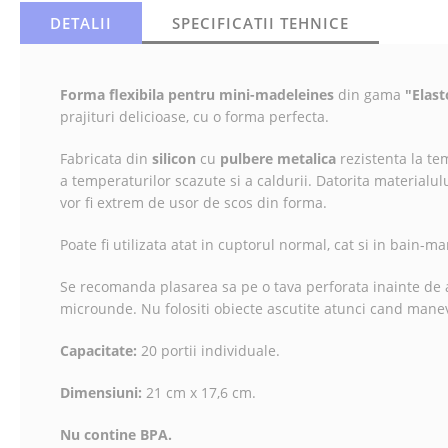
DETALII
SPECIFICATII TEHNICE
Forma flexibila pentru mini-madeleines
din gama
"Elas
prajituri delicioase, cu o forma perfecta.
Fabricata din
silicon
cu
pulbere metalica
rezistenta la te
a temperaturilor scazute si a caldurii. Datorita materialului
vor fi extrem de usor de scos din forma.
Poate fi utilizata atat in cuptorul normal, cat si in bain-ma
Se recomanda plasarea sa pe o tava perforata inainte de a 
microunde. Nu folositi obiecte ascutite atunci cand mane
Capacitate:
20 portii individuale.
Dimensiuni:
21 cm x 17,6 cm.
Nu contine BPA.