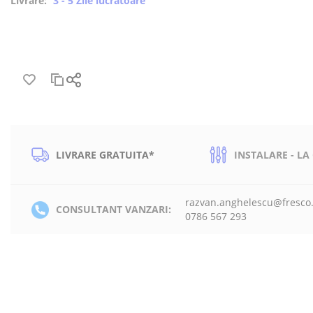
Livrare:
3 - 5 Zile lucratoare
LIVRARE GRATUITA*
INSTALARE - LA
razvan.anghelescu@fresco
CONSULTANT VANZARI:
0786 567 293