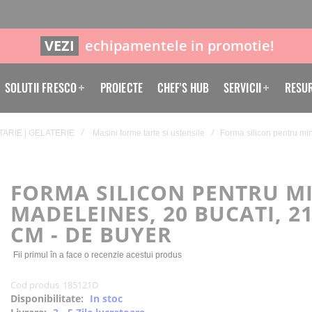
VEZI
echipamentele in promotie!
SOLUTII FRESCO
PROIECTE
CHEF'S HUB
SERVICII
RESU
TARIE | GELATERIE
Masini forme tarte si ustensile
Forma silicon pentru min
FORMA SILICON PENTRU MI
MADELEINES, 20 BUCATI, 21
CM - DE BUYER
Fii primul în a face o recenzie acestui produs
Cod produs
185121D
Disponibilitate:
In stoc