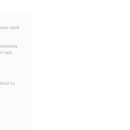
para rapid
excelenta
i sale,
torul cu