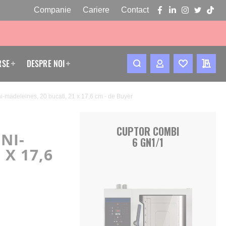
Companie
Cariere
Contact
facebook
linkedin
instagram
twitter
tikto
RSE
DESPRE NOI
CONTUL MEU
WISHLIST
CERE
i-madeleines, 20 bucati, 21 x 17,6 cm - de Buyer
CUPTOR COMBI
NI-
6 GN1/1
 X 17,6