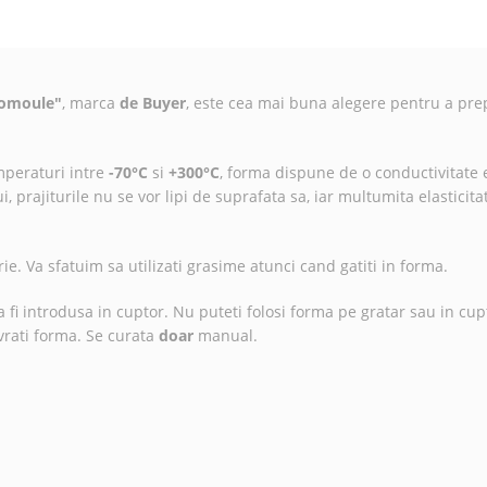
tomoule"
, marca
de Buyer
, este cea mai buna alegere pentru a pre
mperaturi intre
-70°C
si
+300°C
, forma dispune de o conductivitate 
, prajiturile nu se vor lipi de suprafata sa, iar multumita elasticitati
rie. Va sfatuim sa utilizati grasime atunci cand gatiti in forma.
fi introdusa in cuptor. Nu puteti folosi forma pe gratar sau in cup
vrati forma. Se curata
doar
manual.