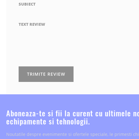
SUBIECT
TEXT REVIEW
TRIMITE REVIEW
Aboneaza-te si fii la curent cu ultimele n
echipamente si tehnologii.
Noutatile despre evenimente si ofertele speciale, le primesti chi