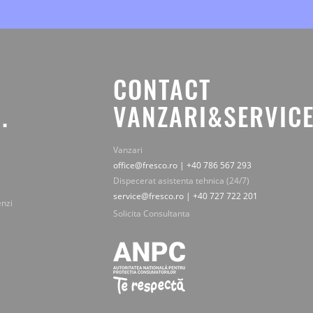
CONTACT
.
VANZARI&SERVICE
Vanzari
office@fresco.ro | +40 786 567 293
Dispecerat asistenta tehnica (24/7)
service@fresco.ro | +40 727 722 201
enzi
Solicita Consultanta