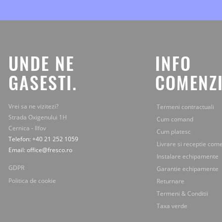
speciale,
le
primesti
chiar
la
tine
UNDE NE
INFO
pe
mail.
GASESTI.
COMENZI
Vrei sa ne vizitezi?
Termeni contractuali
Strada Oxigenului 1H
Cum comand
Cernica - Ilfov
Cum platesc
Telefon: +40 21 252 1059
Livrare si receptie com
Email: office@fresco.ro
Instalare echipamente
GDPR
Garantie echipamente
Politica de cookie
Returnare
Termeni & Conditii
Taxa verde