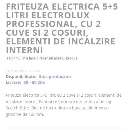
of
FRITEUZA ELECTRICA 5+5
the
LITRI ELECTROLUX
images
gallery
PROFESSIONAL, CU 2
CUVE SI 2 COSURI,
ELEMENTI DE INCALZIRE
INTERNI
Fii primul în a face o recenzie acestui produs
Cod produs
371074
Disponibilitate:
Stoc producator
Livrare:
30 - 60 Zile
Friteuza electrica 5+5 litri, cu 2 cuve si 2 cosuri, elementi de
incalzire interni. Panouri exterioare din inox, cu finisaj
Scotch Brite. Blat de lucru dintr-o bucata, din inox cu
grosime de 1,5 mm.