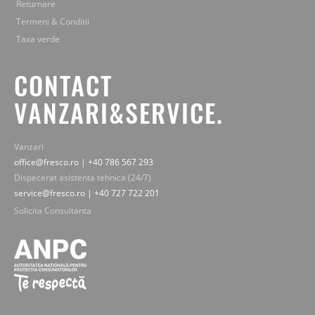
Returnare
Termeni & Conditii
Taxa verde
CONTACT
VANZARI&SERVICE.
Vanzari
office@fresco.ro | +40 786 567 293
Dispecerat asistenta tehnica (24/7)
service@fresco.ro | +40 727 722 201
Solicita Consultanta