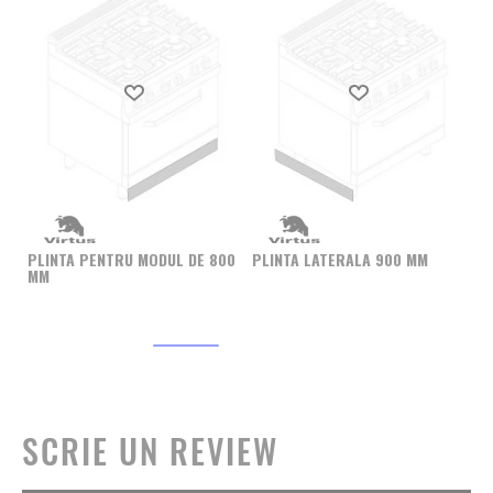
Produs favorit
Produs favorit
TA
PE
PLINTA PENTRU MODUL DE 800
PLINTA LATERALA 900 MM
MM
SCRIE UN REVIEW