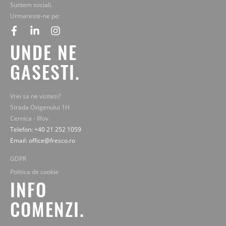
Suntem sociali.
Urmareste-ne pe:
facebook
linkedin
instagram
UNDE NE
GASESTI.
Vrei sa ne vizitezi?
Strada Oxigenului 1H
Cernica - Ilfov
Telefon: +40 21 252 1059
Email: office@fresco.ro
GDPR
Politica de cookie
INFO
COMENZI.