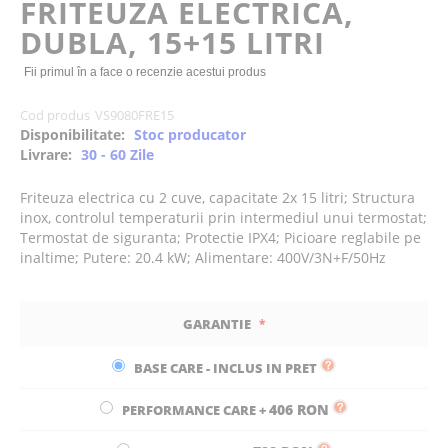
FRITEUZA ELECTRICA,
the
DUBLA, 15+15 LITRI
images
gallery
Fii primul în a face o recenzie acestui produs
Cod produs
VS9080FRE15
Disponibilitate:
Stoc producator
Livrare:
30 - 60 Zile
Friteuza electrica cu 2 cuve, capacitate 2x 15 litri; Structura
inox, controlul temperaturii prin intermediul unui termostat;
Termostat de siguranta; Protectie IPX4; Picioare reglabile pe
inaltime; Putere: 20.4 kW; Alimentare: 400V/3N+F/50Hz
GARANTIE
BASE CARE - INCLUS IN PRET
406 RON
PERFORMANCE CARE
+