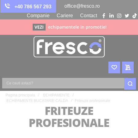
office@fresco.ro
+40 786 567 293
Companie
Cariere
Contact
facebook
linkedin
instagra
twitte
ti
VEZI
echipamentele in promotie!
WISHLIST
CER
Ce
Pagina principala
ECHIPAMENTE
cauti
ECHIPAMENTE BUCATARIE CALDA
Friteuze profesionale
astazi?
FRITEUZE
PROFESIONALE