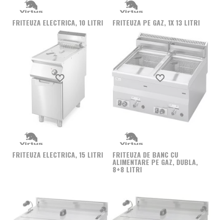
pe preferintele, nevoile si bugetul business-ului
dumneavoastra. Contactati-ne acum si lasati-ne sa
FRITEUZA ELECTRICA, 10 LITRI
FRITEUZA PE GAZ, 1X 13 LITRI
sustinem geniul din bucataria profesionala pe care o
detineti!
Produs favorit
Produs favorit
FRITEUZA ELECTRICA, 15 LITRI
FRITEUZA DE BANC CU
ALIMENTARE PE GAZ, DUBLA,
8+8 LITRI