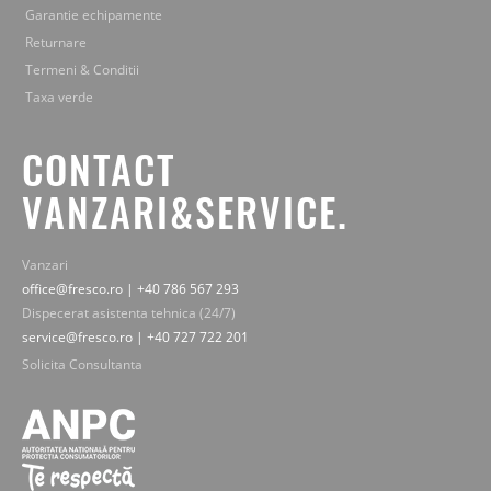
Garantie echipamente
Returnare
Termeni & Conditii
Taxa verde
CONTACT
VANZARI&SERVICE.
Vanzari
office@fresco.ro | +40 786 567 293
Dispecerat asistenta tehnica (24/7)
service@fresco.ro | +40 727 722 201
Solicita Consultanta