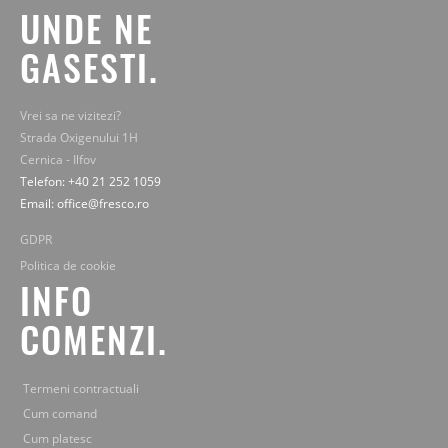
UNDE NE
GASESTI.
Vrei sa ne vizitezi?
Strada Oxigenului 1H
Cernica - Ilfov
Telefon: +40 21 252 1059
Email: office@fresco.ro
GDPR
Politica de cookie
INFO
COMENZI.
Termeni contractuali
Cum comand
Cum platesc