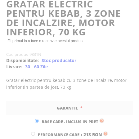
GRATAR ELECTRIC
the
PENTRU KEBAB, 3 ZONE
images
gallery
DE INCALZIRE, MOTOR
INFERIOR, 70 KG
Fii primul în a face o recenzie acestui produs
Cod produs
9831N
Disponibilitate:
Stoc producator
Livrare:
30 - 60 Zile
Gratar electric pentru kebab cu 3 zone de incalzire, motor
inferior (in partea de jos), 70 kg
GARANTIE
BASE CARE - INCLUS IN PRET
213 RON
PERFORMANCE CARE
+