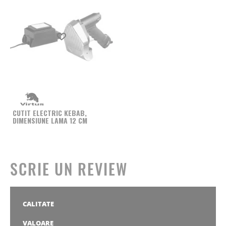
Produs favorit
CUTIT ELECTRIC KEBAB,
DIMENSIUNE LAMA 12 CM
SCRIE UN REVIEW
CALITATE
1
2
3
4
5
stea
stele
stele
stele
stele
VALOARE