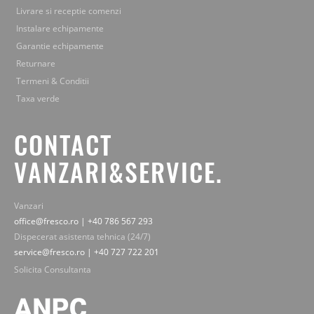
Livrare si receptie comenzi
Instalare echipamente
Garantie echipamente
Returnare
Termeni & Conditii
Taxa verde
CONTACT
VANZARI&SERVICE.
Vanzari
office@fresco.ro | +40 786 567 293
Dispecerat asistenta tehnica (24/7)
service@fresco.ro | +40 727 722 201
Solicita Consultanta