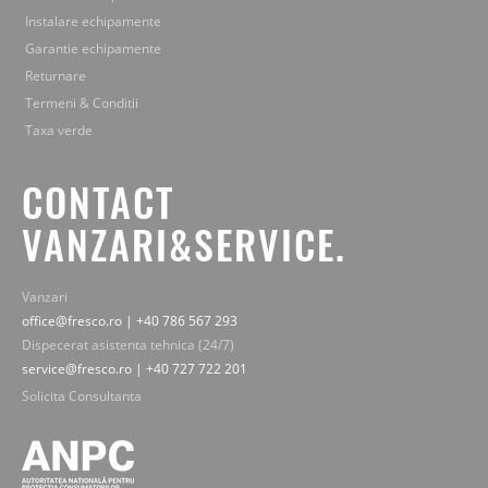
Instalare echipamente
Garantie echipamente
Returnare
Termeni & Conditii
Taxa verde
CONTACT
VANZARI&SERVICE.
Vanzari
office@fresco.ro | +40 786 567 293
Dispecerat asistenta tehnica (24/7)
service@fresco.ro | +40 727 722 201
Solicita Consultanta