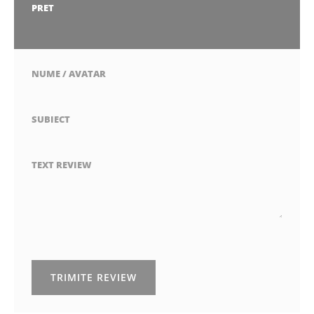
stea
stele
stele
stele
stele
PRET
1
2
3
4
5
stea
stele
stele
stele
stele
NUME / AVATAR
SUBIECT
TEXT REVIEW
TRIMITE REVIEW