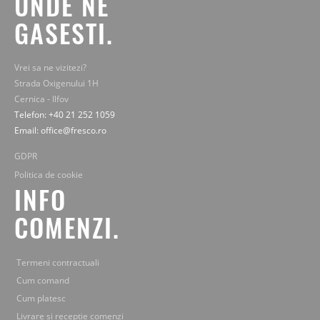
UNDE NE
GASESTI.
Vrei sa ne vizitezi?
Strada Oxigenului 1H
Cernica - Ilfov
Telefon: +40 21 252 1059
Email: office@fresco.ro
GDPR
Politica de cookie
INFO
COMENZI.
Termeni contractuali
Cum comand
Cum platesc
Livrare si receptie comenzi