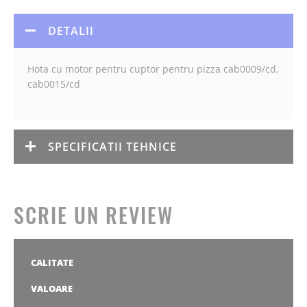
DETALII
Hota cu motor pentru cuptor pentru pizza cab0009/cd,
cab0015/cd
SPECIFICATII TEHNICE
SCRIE UN REVIEW
CALITATE
1
2
3
4
5
stea
stele
stele
stele
stele
VALOARE
1
2
3
4
5