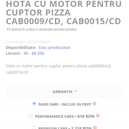
HOTA CU MOTOR PENTRU
the
CUPTOR PIZZA
images
gallery
CAB0009/CD, CAB0015/CD
Fii primul în a face o recenzie acestui produs
Cod produs
Z/CKDN935AS
Disponibilitate:
Stoc producator
Livrare:
30 - 60 Zile
Hota cu motor pentru cuptor pentru pizza cab0009/cd,
cab0015/cd
GARANTIE
BASE CARE - INCLUS IN PRET
619 RON
PERFORMANCE CARE
+
1.118 RON
PREMIUM CARE
+