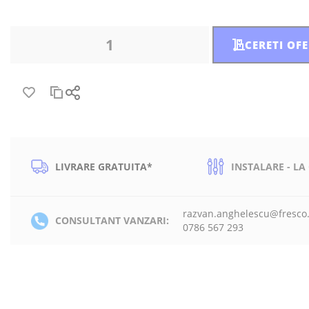
CERETI OF
LIVRARE GRATUITA*
INSTALARE - LA
razvan.anghelescu@fresco
CONSULTANT VANZARI:
0786 567 293