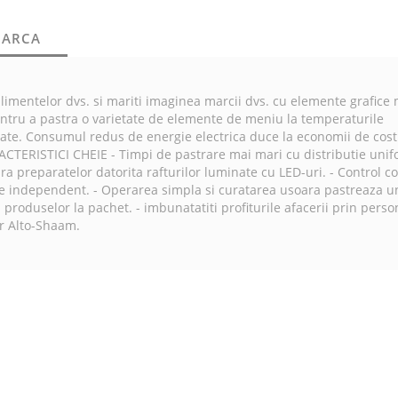
CARCA
limentelor dvs. si mariti imaginea marcii dvs. cu elemente grafice 
e pentru a pastra o varietate de elemente de meniu la temperaturile
tate. Consumul redus de energie electrica duce la economii de cost
ACTERISTICI CHEIE - Timpi de pastrare mai mari cu distributie uni
upra preparatelor datorita rafturilor luminate cu LED-uri. - Control 
e independent. - Operarea simpla si curatarea usoara pastreaza un
produselor la pachet. - imbunatatiti profiturile afacerii prin perso
or Alto-Shaam.