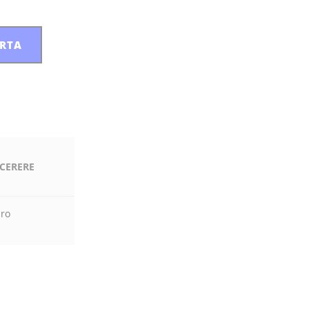
ERTA
 CERERE
.ro