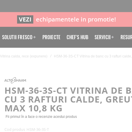
VEZI
echipamentele in promotie!
SOLUTII FRESCO
PROIECTE
CHEF'S HUB
SERVICII
RESU
Vitrina calda, rece (expunere)
HSM-36-3S-CT Vitrina de banc cu 3 rafturi calde
HSM-36-3S-CT VITRINA DE 
CU 3 RAFTURI CALDE, GREU
MAX 10,8 KG
Fii primul în a face o recenzie acestui produs
Cod produs
HSM-36-3S-T