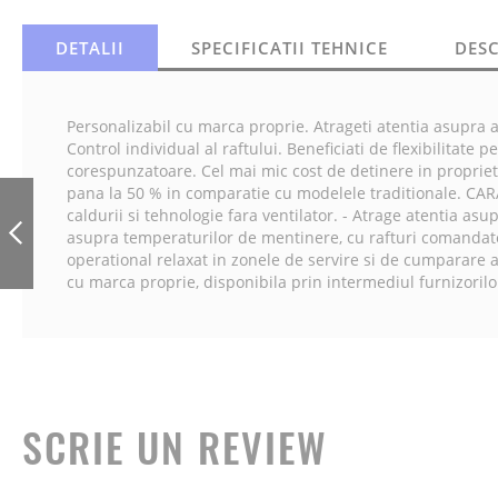
DETALII
SPECIFICATII TEHNICE
DES
Personalizabil cu marca proprie. Atrageti atentia asupra a
Control individual al raftului. Beneficiati de flexibilitat
corespunzatoare. Cel mai mic cost de detinere in proprie
HSM-24-3S-CT
pana la 50 % in comparatie cu modelele traditionale. CAR
VITRINA DE BANC
caldurii si tehnologie fara ventilator. - Atrage atentia as
CU 3 RAFTURI
asupra temperaturilor de mentinere, cu rafturi comandat
CALDE, GREUTATE
operational relaxat in zonele de servire si de cumparare a 
MAX 7,2 KG
cu marca proprie, disponibila prin intermediul furnizoril
ANTERIOR
SCRIE UN REVIEW