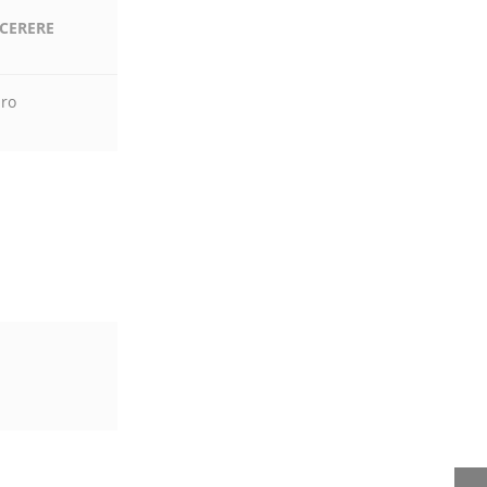
 CERERE
.ro
DISPOZITIV DE