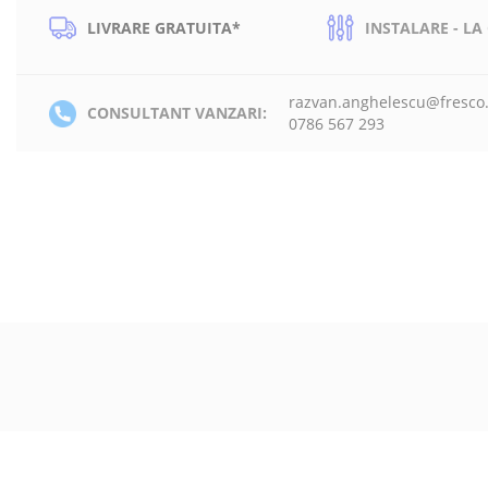
LIVRARE GRATUITA*
INSTALARE - LA
razvan.anghelescu@fresco
CONSULTANT VANZARI:
0786 567 293