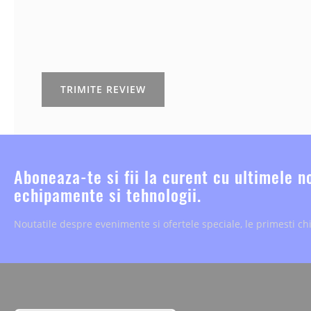
TRIMITE REVIEW
Aboneaza-te si fii la curent cu ultimele n
echipamente si tehnologii.
Noutatile despre evenimente si ofertele speciale, le primesti chi