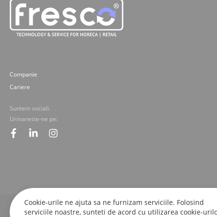
Companie
Cariere
Suntem sociali.
Urmareste-ne pe:
facebook
linkedin
instagram
Cookie-urile ne ajuta sa ne furnizam serviciile. Folosind
serviciile noastre, sunteti de acord cu utilizarea cookie-urilo
© 2019-2025 Fresco Expert srl. Toate drepturile rezervate - imaginile, textele