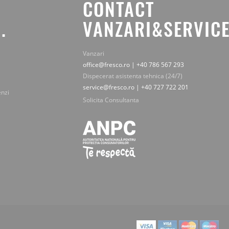
CONTACT
.
VANZARI&SERVICE
Vanzari
office@fresco.ro | +40 786 567 293
Dispecerat asistenta tehnica (24/7)
service@fresco.ro | +40 727 722 201
enzi
Solicita Consultanta