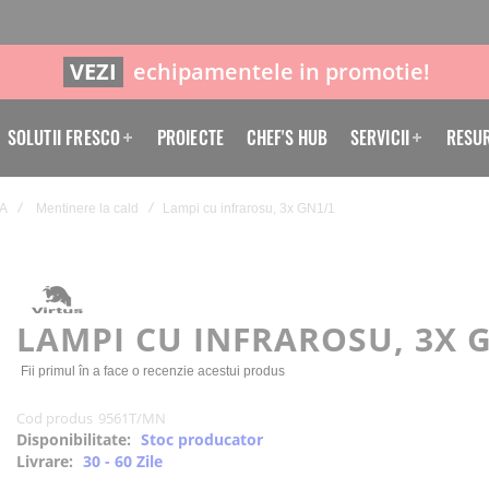
VEZI
echipamentele in promotie!
SOLUTII FRESCO
PROIECTE
CHEF'S HUB
SERVICII
RESU
A
Mentinere la cald
Lampi cu infrarosu, 3x GN1/1
LAMPI CU INFRAROSU, 3X 
Fii primul în a face o recenzie acestui produs
Cod produs
9561T/MN
Disponibilitate:
Stoc producator
Livrare:
30 - 60 Zile