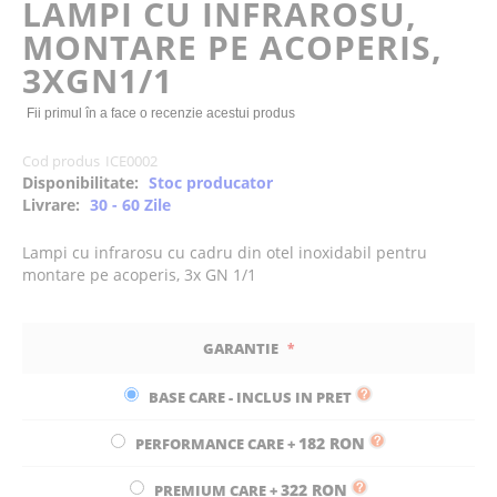
LAMPI CU INFRAROSU,
the
MONTARE PE ACOPERIS,
images
gallery
3XGN1/1
Fii primul în a face o recenzie acestui produs
Cod produs
ICE0002
Disponibilitate:
Stoc producator
Livrare:
30 - 60 Zile
Lampi cu infrarosu cu cadru din otel inoxidabil pentru
montare pe acoperis, 3x GN 1/1
GARANTIE
BASE CARE - INCLUS IN PRET
182 RON
PERFORMANCE CARE
+
322 RON
PREMIUM CARE
+