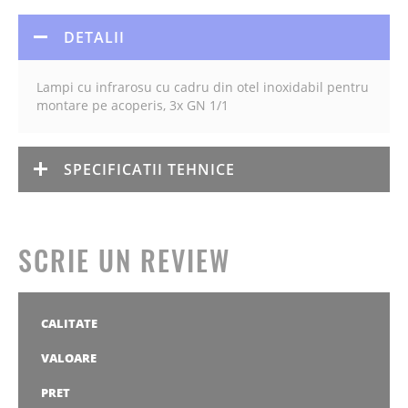
DETALII
Lampi cu infrarosu cu cadru din otel inoxidabil pentru
montare pe acoperis, 3x GN 1/1
SPECIFICATII TEHNICE
SCRIE UN REVIEW
CALITATE
1
2
3
4
5
stea
stele
stele
stele
stele
VALOARE
1
2
3
4
5
stea
stele
stele
stele
stele
PRET