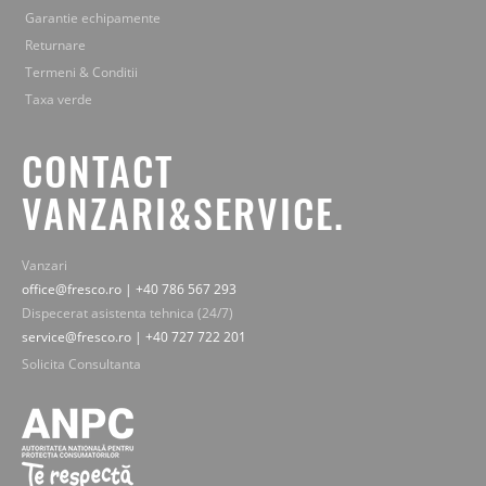
Garantie echipamente
Returnare
Termeni & Conditii
Taxa verde
CONTACT
VANZARI&SERVICE.
Vanzari
office@fresco.ro | +40 786 567 293
Dispecerat asistenta tehnica (24/7)
service@fresco.ro | +40 727 722 201
Solicita Consultanta