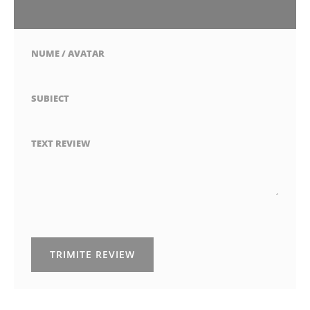
1
2
3
4
5
stea
stele
stele
stele
stele
NUME / AVATAR
SUBIECT
TEXT REVIEW
TRIMITE REVIEW