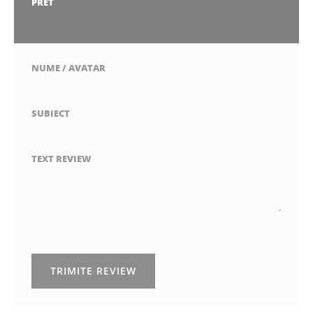
stea
stele
stele
stele
stele
PRET
1
2
3
4
5
stea
stele
stele
stele
stele
NUME / AVATAR
SUBIECT
TEXT REVIEW
TRIMITE REVIEW