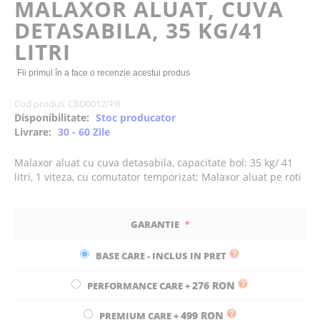
MALAXOR ALUAT, CUVA
the
DETASABILA, 35 KG/41
images
gallery
LITRI
Fii primul în a face o recenzie acestui produs
Cod produs
CBD0012/PR
Disponibilitate:
Stoc producator
Livrare:
30 - 60 Zile
Malaxor aluat cu cuva detasabila, capacitate bol: 35 kg/ 41
litri, 1 viteza, cu comutator temporizat; Malaxor aluat pe roti
GARANTIE
BASE CARE - INCLUS IN PRET
276 RON
PERFORMANCE CARE
+
499 RON
PREMIUM CARE
+