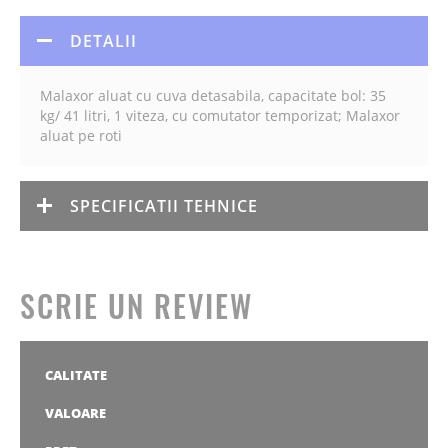
DETALII
Malaxor aluat cu cuva detasabila, capacitate bol: 35
kg/ 41 litri, 1 viteza, cu comutator temporizat; Malaxor
aluat pe roti
SPECIFICATII TEHNICE
SCRIE UN REVIEW
CALITATE
1
2
3
4
5
stea
stele
stele
stele
stele
VALOARE
1
2
3
4
5