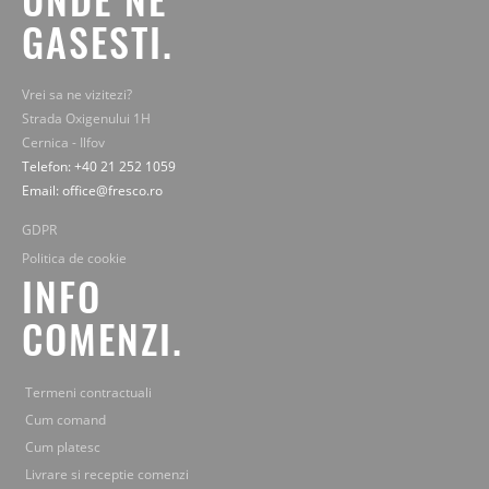
GASESTI.
Vrei sa ne vizitezi?
Strada Oxigenului 1H
Cernica - Ilfov
Telefon: +40 21 252 1059
Email: office@fresco.ro
GDPR
Politica de cookie
INFO
COMENZI.
Termeni contractuali
Cum comand
Cum platesc
Livrare si receptie comenzi