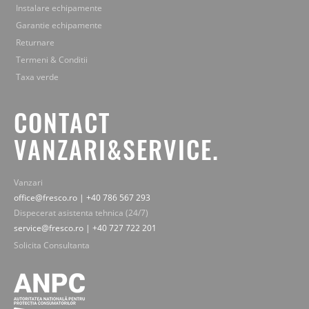
Instalare echipamente
Garantie echipamente
Returnare
Termeni & Conditii
Taxa verde
CONTACT
VANZARI&SERVICE.
Vanzari
office@fresco.ro | +40 786 567 293
Dispecerat asistenta tehnica (24/7)
service@fresco.ro | +40 727 722 201
Solicita Consultanta