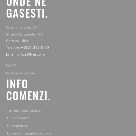
UNDE NE
GASESTI.
Vrei sa ne vizitezi?
Strada Oxigenului 1H
Cernica - Ilfov
Telefon: +40 21 252 1059
Email: office@fresco.ro
GDPR
Politica de cookie
INFO
COMENZI.
Termeni contractuali
Cum comand
Cum platesc
Livrare si receptie comenzi