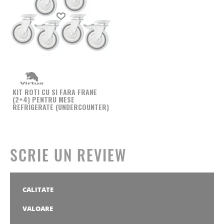
Produs favorit
KIT ROTI CU SI FARA FRANE
(2+4) PENTRU MESE
REFRIGERATE (UNDERCOUNTER)
SCRIE UN REVIEW
CALITATE
1
2
3
4
5
stea
stele
stele
stele
stele
VALOARE
1
2
3
4
5