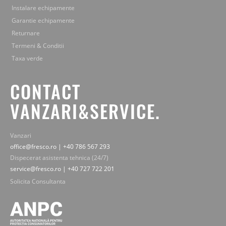
Instalare echipamente
Garantie echipamente
Returnare
Termeni & Conditii
Taxa verde
CONTACT
VANZARI&SERVICE.
Vanzari
office@fresco.ro | +40 786 567 293
Dispecerat asistenta tehnica (24/7)
service@fresco.ro | +40 727 722 201
Solicita Consultanta