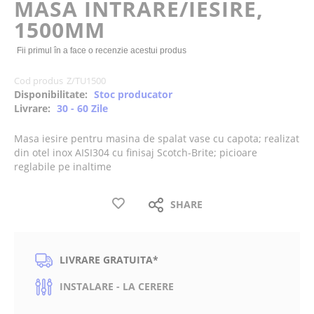
MASA INTRARE/IESIRE,
the
1500MM
images
gallery
Fii primul în a face o recenzie acestui produs
Cod produs
Z/TU1500
Disponibilitate:
Stoc producator
Livrare:
30 - 60 Zile
Masa iesire pentru masina de spalat vase cu capota; realizat
din otel inox AISI304 cu finisaj Scotch-Brite; picioare
reglabile pe inaltime
SHARE
LIVRARE GRATUITA*
INSTALARE - LA CERERE