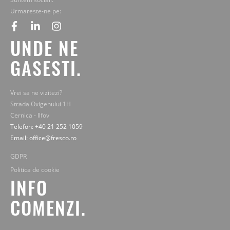
Urmareste-ne pe:
facebook
linkedin
instagram
UNDE NE
GASESTI.
Vrei sa ne vizitezi?
Strada Oxigenului 1H
Cernica - Ilfov
Telefon: +40 21 252 1059
Email: office@fresco.ro
GDPR
Politica de cookie
INFO
COMENZI.