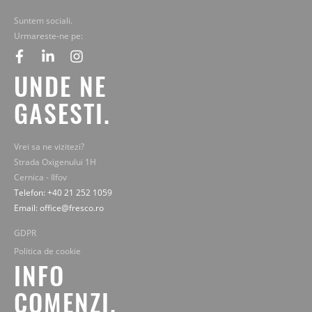
Suntem sociali.
Urmareste-ne pe:
facebook
linkedin
instagram
UNDE NE
GASESTI.
Vrei sa ne vizitezi?
Strada Oxigenului 1H
Cernica - Ilfov
Telefon: +40 21 252 1059
Email: office@fresco.ro
GDPR
Politica de cookie
INFO
COMENZI.