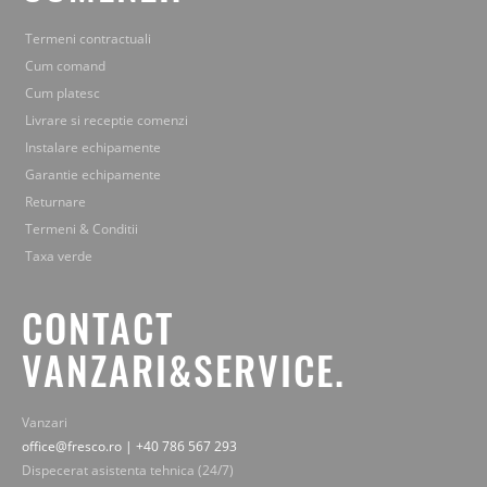
Termeni contractuali
Cum comand
Cum platesc
Livrare si receptie comenzi
Instalare echipamente
Garantie echipamente
Returnare
Termeni & Conditii
Taxa verde
CONTACT
VANZARI&SERVICE.
Vanzari
office@fresco.ro | +40 786 567 293
Dispecerat asistenta tehnica (24/7)