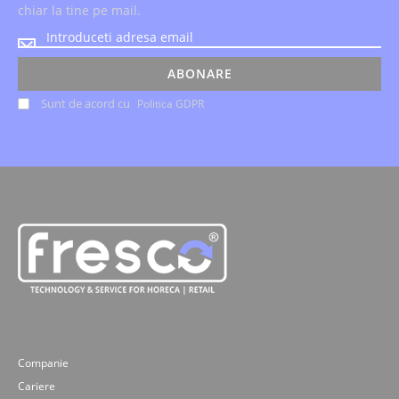
chiar la tine pe mail.
Noutatile
despre
evenimente
ABONARE
si
Sunt de acord cu
Politica GDPR
ofertele
speciale,
le
primesti
chiar
la
tine
pe
mail.
Companie
Cariere