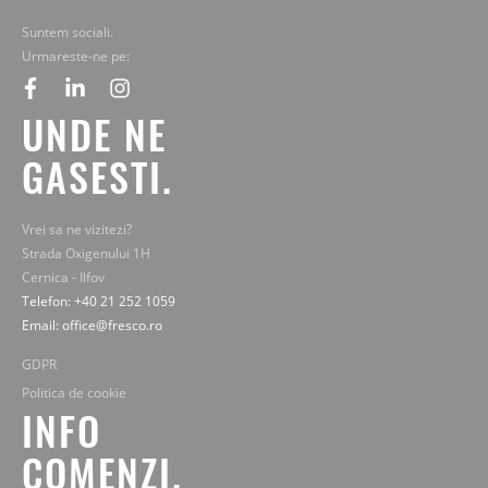
Suntem sociali.
Urmareste-ne pe:
facebook
linkedin
instagram
UNDE NE
GASESTI.
Vrei sa ne vizitezi?
Strada Oxigenului 1H
Cernica - Ilfov
Telefon: +40 21 252 1059
Email: office@fresco.ro
GDPR
Politica de cookie
INFO
COMENZI.