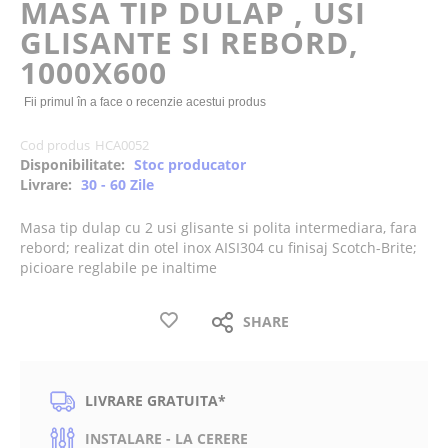
MASA TIP DULAP , USI
the
GLISANTE SI REBORD,
images
gallery
1000X600
Fii primul în a face o recenzie acestui produs
Cod produs
HCA0052
Disponibilitate:
Stoc producator
Livrare:
30 - 60 Zile
Masa tip dulap cu 2 usi glisante si polita intermediara, fara
rebord; realizat din otel inox AISI304 cu finisaj Scotch-Brite;
picioare reglabile pe inaltime
SHARE
LIVRARE GRATUITA*
INSTALARE - LA CERERE