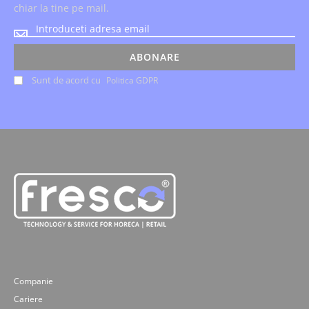
chiar la tine pe mail.
Noutatile
despre
evenimente
ABONARE
si
Sunt de acord cu
Politica GDPR
ofertele
speciale,
le
primesti
chiar
la
tine
pe
mail.
Companie
Cariere