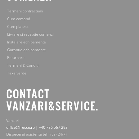
Termeni contractuali
Cum comand
Cum platesc
Livrare si receptie comenzi
Instalare echipamente
Garantie echipamente
Returnare
Termeni & Conditii
Taxa verde
CONTACT
VANZARI&SERVICE.
Vanzari
office@fresco.ro | +40 786 567 293
Dispecerat asistenta tehnica (24/7)