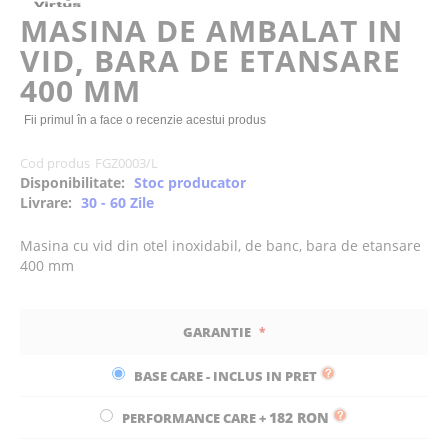
of
MASINA DE AMBALAT IN
the
VID, BARA DE ETANSARE
images
gallery
400 MM
Fii primul în a face o recenzie acestui produs
Cod produs
FGZ0003/L
Disponibilitate:
Stoc producator
Livrare:
30 - 60 Zile
Masina cu vid din otel inoxidabil, de banc, bara de etansare
400 mm
GARANTIE
BASE CARE - INCLUS IN PRET
182 RON
PERFORMANCE CARE
+