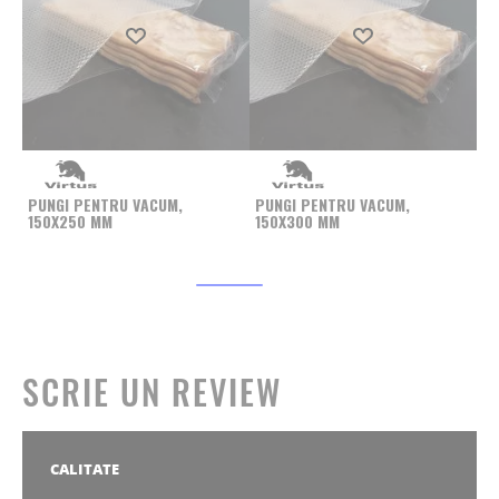
Produs favorit
Produs favorit
PU
2
PUNGI PENTRU VACUM,
PUNGI PENTRU VACUM,
150X250 MM
150X300 MM
SCRIE UN REVIEW
CALITATE
1
2
3
4
5