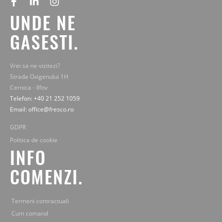
facebook
linkedin
instagram
UNDE NE
GASESTI.
Vrei sa ne vizitezi?
Strada Oxigenului 1H
Cernica - Ilfov
Telefon: +40 21 252 1059
Email: office@fresco.ro
GDPR
Politica de cookie
INFO
COMENZI.
Termeni contractuali
Cum comand