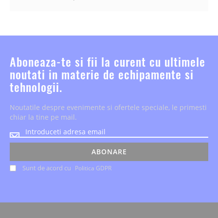
Aboneaza-te si fii la curent cu ultimele
noutati in materie de echipamente si
tehnologii.
Noutatile despre evenimente si ofertele speciale, le primesti
chiar la tine pe mail.
Noutatile
despre
evenimente
ABONARE
si
Sunt de acord cu
Politica GDPR
ofertele
speciale,
le
primesti
chiar