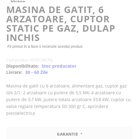
of
MASINA DE GATIT, 6
the
ARZATOARE, CUPTOR
images
gallery
STATIC PE GAZ, DULAP
INCHIS
Fii primul în a face o recenzie acestui produs
Cod produs
VS70120CFG
Disponibilitate:
Stoc producator
Livrare:
30 - 60 Zile
Masina de gatit cu 6 arzatoare, alimentare gaz, cuptor gaz
GN 2/1; 2 arzatoare cu putere de 5,5 kW, 4 arzatoare cu
putere de 3,7 kW, putere totala arzatoare 33,8 kW, cuptor cu
valva reglare temperatura 50-300 gr C, aprindere
piezoelectrica
GARANTIE