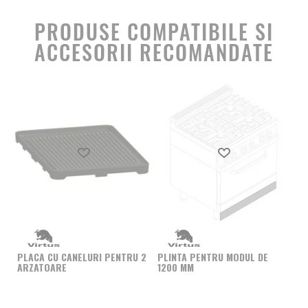
PRODUSE COMPATIBILE SI
ACCESORII RECOMANDATE
Produs favorit
Produs favorit
SE
(N
PLACA CU CANELURI PENTRU 2
PLINTA PENTRU MODUL DE
IN
ARZATOARE
1200 MM