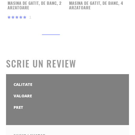
A
MASINA DE GATIT, DE BANC, 2
MASINA DE GATIT, DE BANC, 4
ARZATOARE
ARZATOARE
Rating:
1
100%
SCRIE UN REVIEW
CALITATE
1
2
3
4
5
stea
stele
stele
stele
stele
VALOARE
1
2
3
4
5
stea
stele
stele
stele
stele
PRET
1
2
3
4
5
stea
stele
stele
stele
stele