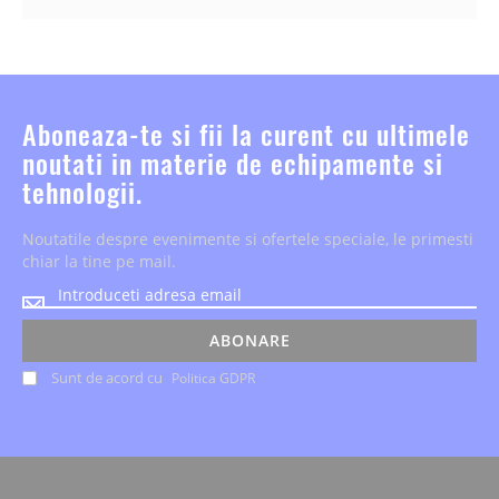
Aboneaza-te si fii la curent cu ultimele
noutati in materie de echipamente si
tehnologii.
Noutatile despre evenimente si ofertele speciale, le primesti
chiar la tine pe mail.
Noutatile
despre
evenimente
ABONARE
si
Sunt de acord cu
Politica GDPR
ofertele
speciale,
le
primesti
chiar
la