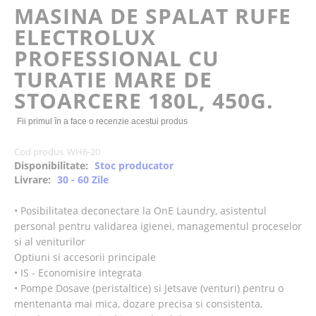
of
MASINA DE SPALAT RUFE
the
ELECTROLUX
images
gallery
PROFESSIONAL CU
TURATIE MARE DE
STOARCERE 180L, 450G.
Fii primul în a face o recenzie acestui produs
Cod produs
WH6-20
Disponibilitate:
Stoc producator
Livrare:
30 - 60 Zile
• Posibilitatea deconectare la OnE Laundry, asistentul
personal pentru validarea igienei, managementul proceselor
si al veniturilor
Optiuni si accesorii principale
• IS - Economisire integrata
• Pompe Dosave (peristaltice) si Jetsave (venturi) pentru o
mentenanta mai mica, dozare precisa si consistenta,