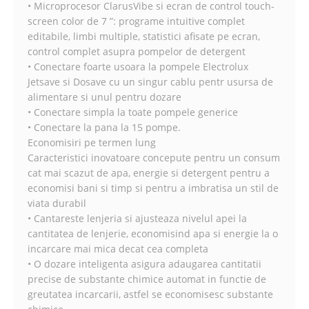
• Microprocesor ClarusVibe si ecran de control touch-
screen color de 7 ”: programe intuitive complet
editabile, limbi multiple, statistici afisate pe ecran,
control complet asupra pompelor de detergent
• Conectare foarte usoara la pompele Electrolux
Jetsave si Dosave cu un singur cablu pentr usursa de
alimentare si unul pentru dozare
• Conectare simpla la toate pompele generice
• Conectare la pana la 15 pompe.
Economisiri pe termen lung
Caracteristici inovatoare concepute pentru un consum
cat mai scazut de apa, energie si detergent pentru a
economisi bani si timp si pentru a imbratisa un stil de
viata durabil
• Cantareste lenjeria si ajusteaza nivelul apei la
cantitatea de lenjerie, economisind apa si energie la o
incarcare mai mica decat cea completa
• O dozare inteligenta asigura adaugarea cantitatii
precise de substante chimice automat in functie de
greutatea incarcarii, astfel se economisesc substante