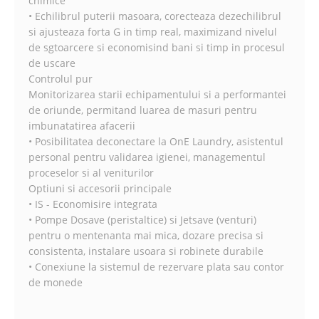
chimice
• Echilibrul puterii masoara, corecteaza dezechilibrul
si ajusteaza forta G in timp real, maximizand nivelul
de sgtoarcere si economisind bani si timp in procesul
de uscare
Controlul pur
Monitorizarea starii echipamentului si a performantei
de oriunde, permitand luarea de masuri pentru
imbunatatirea afacerii
• Posibilitatea deconectare la OnE Laundry, asistentul
personal pentru validarea igienei, managementul
proceselor si al veniturilor
Optiuni si accesorii principale
• IS - Economisire integrata
• Pompe Dosave (peristaltice) si Jetsave (venturi)
pentru o mentenanta mai mica, dozare precisa si
consistenta, instalare usoara si robinete durabile
• Conexiune la sistemul de rezervare plata sau contor
de monede