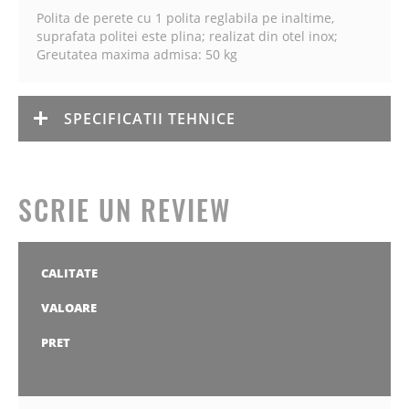
Polita de perete cu 1 polita reglabila pe inaltime,
suprafata politei este plina; realizat din otel inox;
Greutatea maxima admisa: 50 kg
SPECIFICATII TEHNICE
SCRIE UN REVIEW
CALITATE
1
2
3
4
5
stea
stele
stele
stele
stele
VALOARE
1
2
3
4
5
stea
stele
stele
stele
stele
PRET
1
2
3
4
5
stea
stele
stele
stele
stele