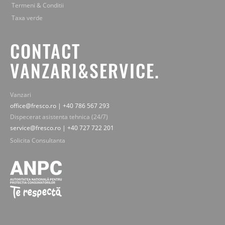
Termeni & Conditii
Taxa verde
CONTACT
VANZARI&SERVICE.
Vanzari
office@fresco.ro | +40 786 567 293
Dispecerat asistenta tehnica (24/7)
service@fresco.ro | +40 727 722 201
Solicita Consultanta