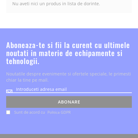
Nu aveti nici un produs in lista de dorinte.
Aboneaza-te si fii la curent cu ultimele
noutati in materie de echipamente si
tehnologii.
Noutatile despre evenimente si ofertele speciale, le primesti
chiar la tine pe mail.
Noutatile
despre
evenimente
ABONARE
si
Sunt de acord cu
Politica GDPR
ofertele
speciale,
le
primesti