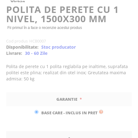
of
POLITA DE PERETE CU 1
the
NIVEL, 1500X300 MM
images
gallery
Fii primul în a face o recenzie acestui produs
Cod produs
HCB0007
Disponibilitate:
Stoc producator
Livrare:
30 - 60 Zile
Polita de perete cu 1 polita reglabila pe inaltime, suprafata
politei este plina; realizat din otel inox; Greutatea maxima
admisa: 50 kg
GARANTIE
BASE CARE - INCLUS IN PRET