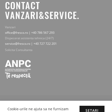
CONTACT
VANZARI&SERVICE.
Vanzari
office@fresco.ro | +40 786 567 293
Dispecerat asistenta tehnica (24/7)
service@fresco.ro | +40 727 722 201
Solicita Consultanta
© 2019-2025 Fresco Expert srl. Toate drepturile rezervate - imaginile,
textele si continutul sunt proprietatea legala Fresco Expert srl.
Cookie-urile ne ajuta sa ne furnizam
SETARI