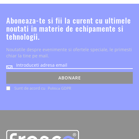
Aboneaza-te si fii la curent cu ultimele
noutati in materie de echipamente si
tehnologii.
Noutatile despre evenimente si ofertele speciale, le primesti
chiar la tine pe mail.
Noutatile
despre
evenimente
ABONARE
si
Sunt de acord cu
Politica GDPR
ofertele
speciale,
le
primesti
chiar
la
tine
pe